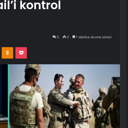
l’i kontrol
0
0
1 dakika okuma süresi
VKontakte
Odnoklassniki
Pocket