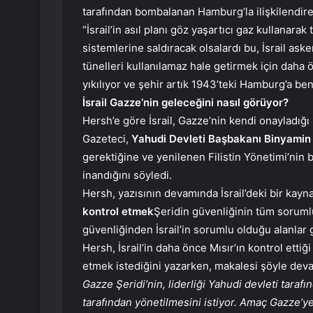
tarafından bombalanan Hamburg’la ilişkilendire
“İsrail’in asıl planı göz yaşartıcı gaz kullanar
sistemlerine saldıracak olsalardı bu, İsrail aske
tünelleri kullanılamaz hale getirmek için daha 
yıkılıyor ve şehir artık 1943’teki Hamburg’a ben
İsrail Gazze’nin geleceğini nasıl görüyor?
Hersh’e göre İsrail, Gazze’nin kendi onayladığı 
Gazeteci,
Yahudi Devleti Başbakanı Binyami
gerektiğine ve yenilenen Filistin Yönetimi’nin 
inandığını söyledi.
Hersh, yazısının devamında İsrail’deki bir kaynağ
kontrol etmek
Şeridin güvenliğinin tüm sorumlu
güvenliğinden İsrail’in sorumlu olduğu alanlar 
Hersh, İsrail’in daha önce Mısır’ın kontrol ettiği
etmek istediğini yazarken, makalesi şöyle deva
Gazze Şeridi’nin, liderliği Yahudi devleti taraf
tarafından yönetilmesini istiyor. Amaç Gazze’ye