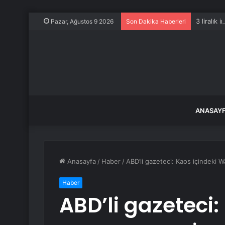
3 liralık
Pazar, Ağustos 9 2026
Son Dakika Haberleri
ANASAY
Anasayfa
/
Haber
/
ABD’li gazeteci: Kaos içindeki W
Haber
ABD’li gazeteci: