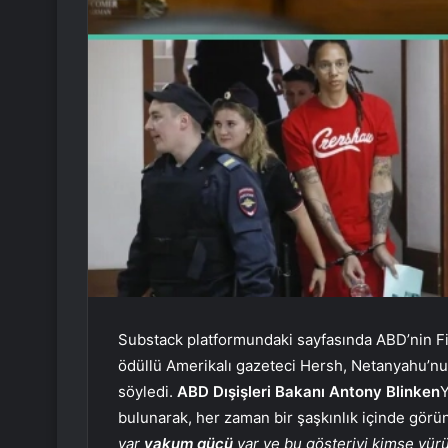
Substack platformundaki sayfasında ABD’nin Fili
ödüllü Amerikalı gazeteci Hersh, Netanyahu’nu
söyledi.
ABD Dışişleri Bakanı Antony Blinken
Y
bulunarak, her zaman bir şaşkınlık içinde görü
var
vakum gücü
var ve bu gösteriyi kimse yürü