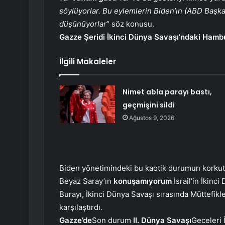
söylüyorlar. Bu eylemlerin Biden’ın (ABD Başka
düşünüyorlar
” söz konusu.
Gazze Şeridi İkinci Dünya Savaşı’ndaki Hamb
İlgili Makaleler
Nimet abla parayı bastı,
geçmişini sildi
Ağustos 9, 2026
Biden yönetimindeki bu kaotik durumun korkutu
Beyaz Saray’ın
konuşamıyorum
İsrail’in İkinc
Burayı, İkinci Dünya Savaşı sırasında Müttefi
karşılaştırdı.
Gazze’de
Son durum
II. Dünya Savaşı
Geceleri 