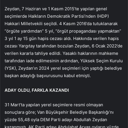
Zeydan, 7 Haziran ve 1 Kasım 2015’te yapılan genel
seçimlerde Halkların Demokratik Partisi’nden (HDP)
Hakkari Milletvekili seçildi. 4 Kasım 2016’da tutuklanarak
“örgüte yardımdan” 5 yıl, “örgüt propagandası yapmaktan”
3 yıl 1 ay 15 gün hapis cezası aldı. Hakkında verilen hapis
cezası Yargıtay tarafından bozulan Zeydan, 6 Ocak 2022’de
verilen kararla tahliye edildi. Yasaklı haklarının mahkeme
tarafından iade edilmesinin ardından, Yüksek Seçim Kurulu
(YSK), Zeydan’ın 2024 yerel seçimleri için yaptığı belediye
başkan adaylığı başvurusunu kabul etmişti.
ADAY OLDU, FARKLA KAZANDI
31 Mart’ta yapılan yerel seçimlere resmi olmayan
sonuçlara göre; Van Büyükşehir Belediye Başkanlığı’nı
yüzde 55,48 oyla DEM Parti adayı Abdullah Zeydan
kazanmıştı. AK Parti adayı Abdulahat Arvas oyların yüzde