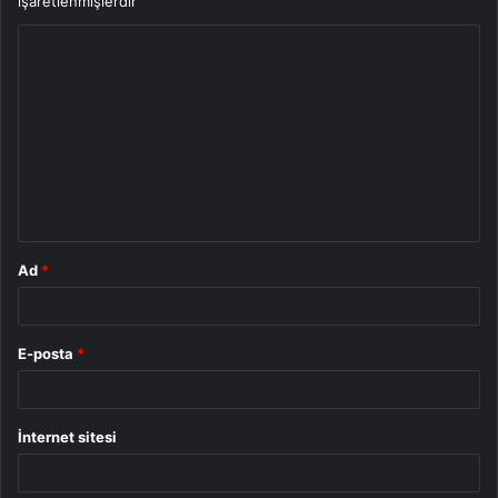
işaretlenmişlerdir
Y
o
r
u
m
*
Ad
*
E-posta
*
İnternet sitesi