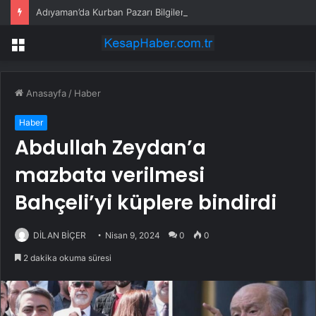
Adıyaman’da Kurban Pazarı Bilgilendirmesi
Menü
Anasayfa
/
Haber
Haber
Abdullah Zeydan’a
mazbata verilmesi
Bahçeli’yi küplere bindirdi
DİLAN BİÇER
Nisan 9, 2024
0
0
2 dakika okuma süresi