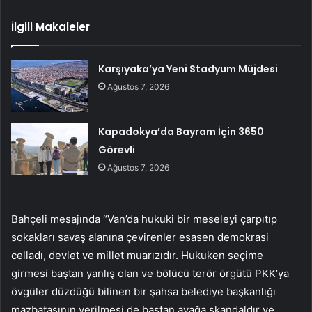
İlgili Makaleler
Karşıyaka’ya Yeni Stadyum Müjdesi
Ağustos 7, 2026
Kapadokya’da Bayram İçin 3650
Görevli
Ağustos 7, 2026
Bahçeli mesajında “Van’da hukuki bir meseleyi çarpıtıp
sokakları savaş alanına çevirenler esasen demokrasi
celladı, devlet ve millet muarızıdır. Hukuken seçime
girmesi baştan yanlış olan ve bölücü terör örgütü PKK’ya
övgüler düzdüğü bilinen bir şahsa belediye başkanlığı
mazbatasının verilmesi de baştan ayağa skandaldır ve