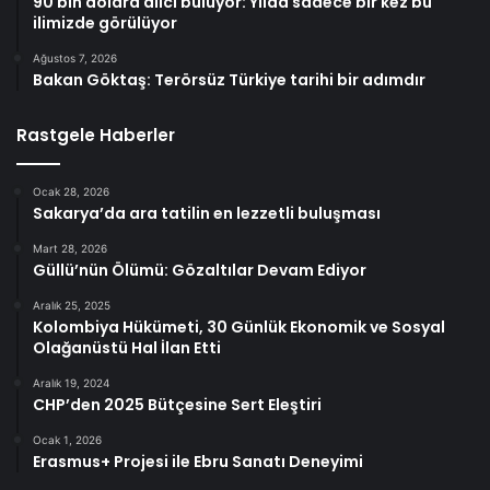
90 bin dolara alıcı buluyor: Yılda sadece bir kez bu
ilimizde görülüyor
Ağustos 7, 2026
Bakan Göktaş: Terörsüz Türkiye tarihi bir adımdır
Rastgele Haberler
Ocak 28, 2026
Sakarya’da ara tatilin en lezzetli buluşması
Mart 28, 2026
Güllü’nün Ölümü: Gözaltılar Devam Ediyor
Aralık 25, 2025
Kolombiya Hükümeti, 30 Günlük Ekonomik ve Sosyal
Olağanüstü Hal İlan Etti
Aralık 19, 2024
CHP’den 2025 Bütçesine Sert Eleştiri
Ocak 1, 2026
Erasmus+ Projesi ile Ebru Sanatı Deneyimi