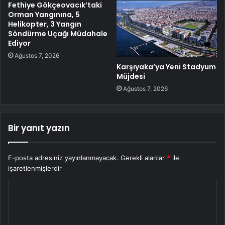
Fethiye Gökçeovacık’taki
Orman Yangınına, 5
Helikopter, 3 Yangın
Söndürme Uçağı Müdahale
Ediyor
Ağustos 7, 2026
Karşıyaka’ya Yeni Stadyum
Müjdesi
Ağustos 7, 2026
Bir yanıt yazın
E-posta adresiniz yayınlanmayacak.
Gerekli alanlar
*
ile
işaretlenmişlerdir
Y
o
r