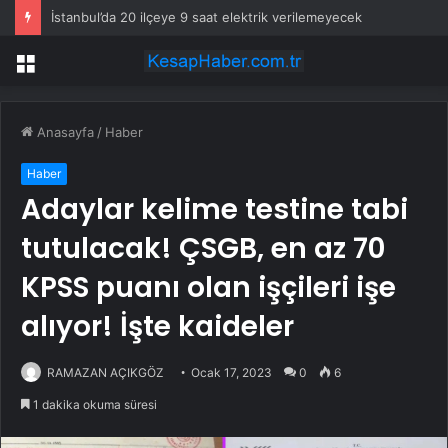
İstanbul’da 20 ilçeye 9 saat elektrik verilemeyecek
Menü
Anasayfa
/
Haber
Haber
Adaylar kelime testine tabi
tutulacak! ÇSGB, en az 70
KPSS puanı olan işçileri işe
alıyor! İşte kaideler
RAMAZAN AÇIKGÖZ
Ocak 17, 2023
0
6
1 dakika okuma süresi