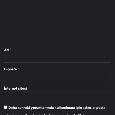
o
r
u
m
*
Ad
*
E-posta
*
İnternet sitesi
Daha sonraki yorumlarımda kullanılması için adım, e-posta