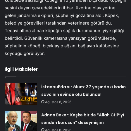
kulübede sakladığı köpeğini 10 yerinden bıçakladı. Köpeğin
sesini duyan çevredekilerin ihbarı üzerine olay yerine
gelen jandarma ekipleri, şüpheliyi gözaltına aldı. Köpek,
belediye görevlileri tarafından veterinere götürüldü.
Tedavi altına alınan köpeğin sağlık durumunun iyiye gittiği
belirtildi. Güvenlik kamerasına yansıyan görüntülerde,
şüphelinin köpeği bıçaklayıp ağzını bağlayıp kulübesine
koyduğu görülüyor.
İlgili Makaleler
İstanbul’da sır ölüm: 37 yaşındaki kadın
savcının evinde ölü bulundu!
Ağustos 8, 2026
Adnan Beker: Keşke bir de “Allah CHP’yi
senden korusun” deseymişim
Ağustos 8, 2026