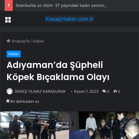
İstanbul’da sır ölüm: 37 yaşındaki kadın savcının evinde ölü bulundu!
Menü
Anasayfa
/
Haber
Haber
Adıyaman’da Şüpheli
Köpek Bıçaklama Olayı
ÖKKEŞ YILMAZ KARADURAK
Kasım 7, 2023
0
0
Bir dakikadan az