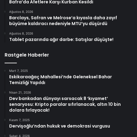
Bafra’da Afetlere Karşı Kurban Kesildi
Ağustos 8, 2026
Barclays, Safran ve Melrose’a kıyasla daha zayıf
büyüme kaldıracı nedeniyle MTU’yu düşürdü
Ağustos 8, 2026
Tablet pazarında ağır darbe: Satışlar düşüşte!
Rastgele Haberler
Mart 7, 2025
Eskikaraağaç Mahallesi’nde Geleneksel Bahar
Temizliği Yapıldı
Nisan 21, 2026
Dev bankadan dünyayı sarsacak 8 ‘kıyamet’
senaryosu: Kripto paralar sıfırlanacak, altın 10 bin
dolara fırlayacak!
Kasım 7, 2025
Dervişoğlu’ndan hukuk ve demokrasi vurgusu
Şubat 4, 2026