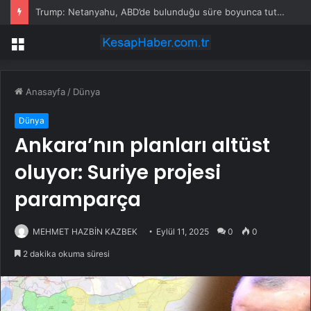
Trump: Netanyahu, ABD’de bulunduğu süre boyunca tutuklanmayacak
Menü
Anasayfa
/
Dünya
Dünya
Ankara’nın planları altüst
oluyor: Suriye projesi
paramparça
MEHMET HAZBİN KAZBEK
Eylül 11, 2025
0
0
2 dakika okuma süresi