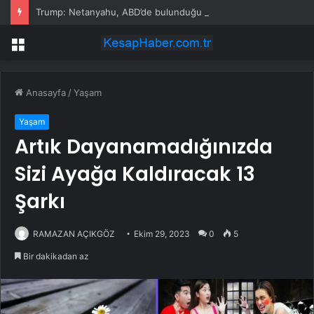
Trump: Netanyahu, ABD’de bulunduğu süre boyunca tutuklanmayacak
Menü
Anasayfa
/
Yaşam
Yaşam
Artık Dayanamadığınızda
Sizi Ayağa Kaldıracak 13
Şarkı
RAMAZAN AÇIKGÖZ
Ekim 29, 2023
0
5
Bir dakikadan az