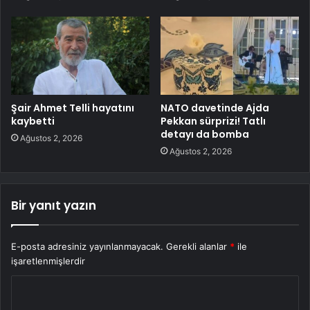
Şair Ahmet Telli hayatını
NATO davetinde Ajda
kaybetti
Pekkan sürprizi! Tatlı
detayı da bomba
Ağustos 2, 2026
Ağustos 2, 2026
Bir yanıt yazın
E-posta adresiniz yayınlanmayacak.
Gerekli alanlar
*
ile
işaretlenmişlerdir
Y
o