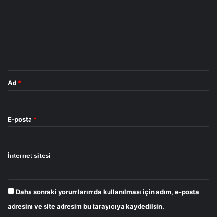
r
u
m
*
Ad
*
E-posta
*
İnternet sitesi
Daha sonraki yorumlarımda kullanılması için adım, e-posta
adresim ve site adresim bu tarayıcıya kaydedilsin.