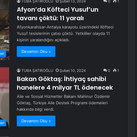
TUBA ŞATIROĞLU
Şubat 13, 2024
0
1
Afyon’da Köfteci Yusuf’un
tavanı çöktü: 11 yaralı
Afyonkarahisar-Antalya karayolu üzerindeki Köfteci
Yusuf tesislerinin çatısı çöktü. Yetkililer olayda 11
kişinin yaralandığını açıkladı.
Devamını Oku »
ber
TUBA ŞATIROĞLU
Şubat 10, 2024
0
1
Bakan Göktaş: İhtiyaç sahibi
hanelere 4 milyar TL ödenecek
Aile ve Sosyal Hizmetler Bakanı Mahinur Özdemir
Göktaş, Türkiye Aile Destek Programı ödemeleri
hakkında bilgi verdi.
Devamını Oku »
ber