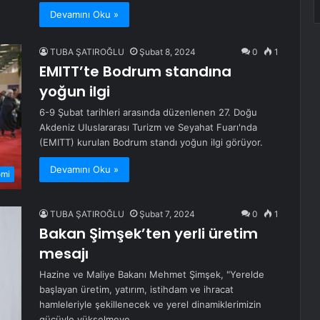
Devamını Oku »
TUBA ŞATIROĞLU
Şubat 8, 2024
0
1
EMITT’te Bodrum standına
yoğun ilgi
6-9 Şubat tarihleri ​​arasında düzenlenen 27. Doğu
Akdeniz Uluslararası Turizm ve Seyahat Fuarı'nda
(EMITT) kurulan Bodrum standı yoğun ilgi görüyor.
Devamını Oku »
omi
TUBA ŞATIROĞLU
Şubat 7, 2024
0
1
Bakan Şimşek’ten yerli üretim
mesajı
Hazine ve Maliye Bakanı Mehmet Şimşek, "Yerelde
başlayan üretim, yatırım, istihdam ve ihracat
hamleleriyle şekillenecek ve yerel dinamiklerimizin
gücüyle yükselmeye…