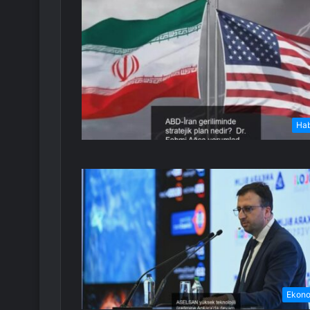
Ha
Ekon