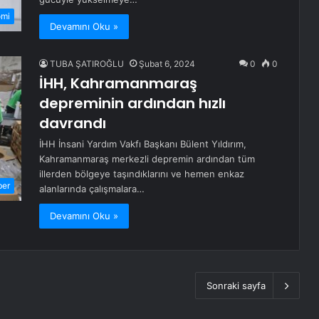
omi
Devamını Oku »
TUBA ŞATIROĞLU
Şubat 6, 2024
0
0
İHH, Kahramanmaraş
depreminin ardından hızlı
davrandı
İHH İnsani Yardım Vakfı Başkanı Bülent Yıldırım,
Kahramanmaraş merkezli depremin ardından tüm
illerden bölgeye taşındıklarını ve hemen enkaz
ber
alanlarında çalışmalara…
Devamını Oku »
Sonraki sayfa