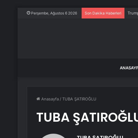
Trum
Perşembe, Ağustos 6 2026
Son Dakika Haberleri
ANASAY
Anasayfa
/
TUBA ŞATIROĞLU
TUBA ŞATIROĞL
TUBA ŞATIROĞLU