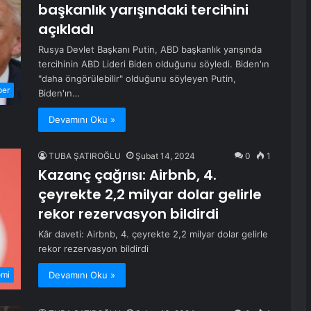
başkanlık yarışındaki tercihini
açıkladı
Rusya Devlet Başkanı Putin, ABD başkanlık yarışında
tercihinin ABD Lideri Biden olduğunu söyledi. Biden'ın
"daha öngörülebilir" olduğunu söyleyen Putin,
ber
Biden'ın…
Devamını Oku »
TUBA ŞATIROĞLU
Şubat 14, 2024
0
1
Kazanç çağrısı: Airbnb, 4.
çeyrekte 2,2 milyar dolar gelirle
rekor rezervasyon bildirdi
Kâr daveti: Airbnb, 4. çeyrekte 2,2 milyar dolar gelirle
rekor rezervasyon bildirdi
Devamını Oku »
omi