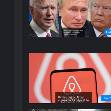
Ha
Ekon