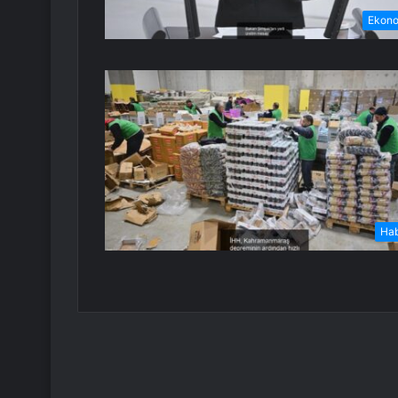
Ekon
Ha