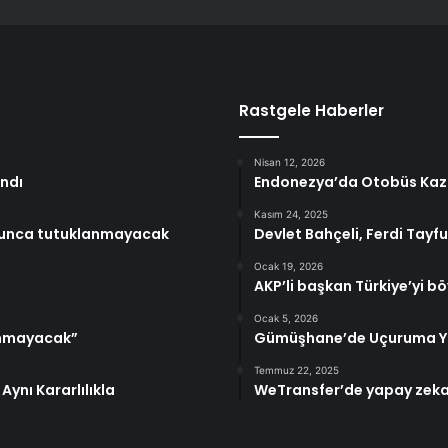
Rastgele Haberler
Nisan 12, 2026
ındı
Endonezya’da Otobüs Kaza
Kasım 24, 2025
yunca tutuklanmayacak
Devlet Bahçeli, Ferdi Tayfu
Ocak 19, 2026
AKP’li başkan Türkiye’yi bö
Ocak 5, 2026
panmayacak”
Gümüşhane’de Uçuruma Yu
Temmuz 22, 2025
Aynı Kararlılıkla
WeTransfer’de yapay zeka kr