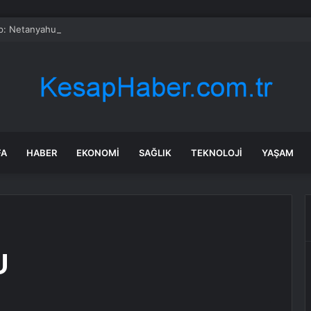
p: Netanyahu, ABD’de bulunduğu süre boyunca tutuklanmayacak
FA
HABER
EKONOMI
SAĞLIK
TEKNOLOJI
YAŞAM
U