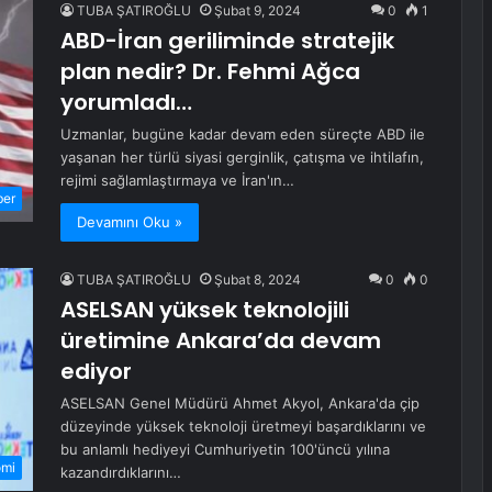
TUBA ŞATIROĞLU
Şubat 9, 2024
0
1
ABD-İran geriliminde stratejik
plan nedir? Dr. Fehmi Ağca
yorumladı…
Uzmanlar, bugüne kadar devam eden süreçte ABD ile
yaşanan her türlü siyasi gerginlik, çatışma ve ihtilafın,
rejimi sağlamlaştırmaya ve İran'ın…
ber
Devamını Oku »
TUBA ŞATIROĞLU
Şubat 8, 2024
0
0
ASELSAN yüksek teknolojili
üretimine Ankara’da devam
ediyor
ASELSAN Genel Müdürü Ahmet Akyol, Ankara'da çip
düzeyinde yüksek teknoloji üretmeyi başardıklarını ve
bu anlamlı hediyeyi Cumhuriyetin 100'üncü yılına
omi
kazandırdıklarını…