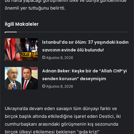
bu hafta yapacağı görüşmenin ülke ve dünya gündeminde
önemli yer tuttuğunu belirtti.
İlgili Makaleler
İstanbul’da sır ölüm: 37 yaşındaki kadın
savcının evinde ölü bulundu!
Ağustos 8, 2026
Adnan Beker: Keşke bir de “Allah CHP’yi
senden korusun” deseymişim
Ağustos 8, 2026
Ukrayna’da devam eden savaşın tüm dünyayı farklı ve
birçok başlık altında etkilediğine işaret eden Destici, iki
cumhurbaşkanı arasındaki görüşmenin kış sezonunda
birçok ülkeyi etkilemesi beklenen “gıda krizi”