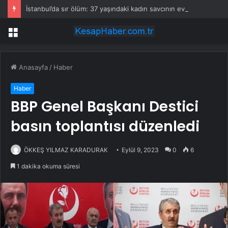
İstanbul’da sır ölüm: 37 yaşındaki kadın savcının evinde ölü bulundu!
Menü
Anasayfa
/
Haber
Haber
BBP Genel Başkanı Destici
basın toplantısı düzenledi
ÖKKEŞ YILMAZ KARADURAK
Eylül 9, 2023
0
6
1 dakika okuma süresi