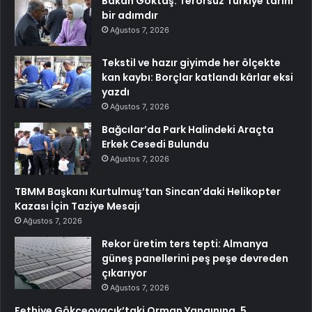
Bakan Göktaş: Terörsüz Türkiye tarihi
bir adımdır
Ağustos 7, 2026
Tekstil ve hazır giyimde her ölçekte
kan kaybı: Borçlar katlandı kârlar eksi
yazdı
Ağustos 7, 2026
Bağcılar’da Park Halindeki Araçta
Erkek Cesedi Bulundu
Ağustos 7, 2026
TBMM Başkanı Kurtulmuş’tan Sincan’daki Helikopter
Kazası İçin Taziye Mesajı
Ağustos 7, 2026
Rekor üretim ters tepti: Almanya
güneş panellerini peş peşe devreden
çıkarıyor
Ağustos 7, 2026
Fethiye Gökçeovacık’taki Orman Yangınına, 5