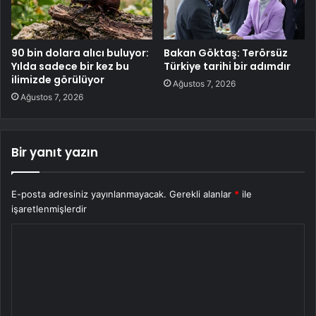
90 bin dolara alıcı buluyor:
Bakan Göktaş: Terörsüz
Yılda sadece bir kez bu
Türkiye tarihi bir adımdır
ilimizde görülüyor
Ağustos 7, 2026
Ağustos 7, 2026
Bir yanıt yazın
E-posta adresiniz yayınlanmayacak.
Gerekli alanlar
*
ile
işaretlenmişlerdir
Y
o
r
u