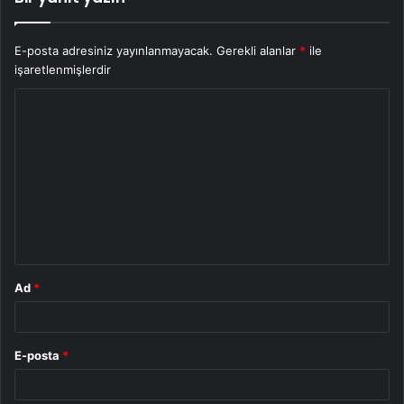
E-posta adresiniz yayınlanmayacak.
Gerekli alanlar
*
ile
işaretlenmişlerdir
Y
o
r
u
m
*
Ad
*
E-posta
*