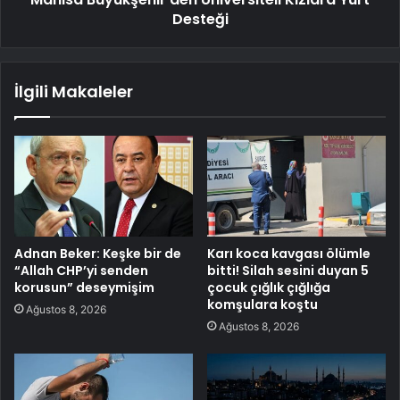
Desteği
İlgili Makaleler
Adnan Beker: Keşke bir de
Karı koca kavgası ölümle
“Allah CHP’yi senden
bitti! Silah sesini duyan 5
korusun” deseymişim
çocuk çığlık çığlığa
komşulara koştu
Ağustos 8, 2026
Ağustos 8, 2026