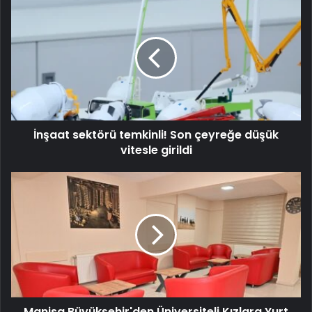
İnşaat sektörü temkinli! Son çeyreğe düşük
vitesle girildi
Manisa Büyükşehir'den Üniversiteli Kızlara Yurt