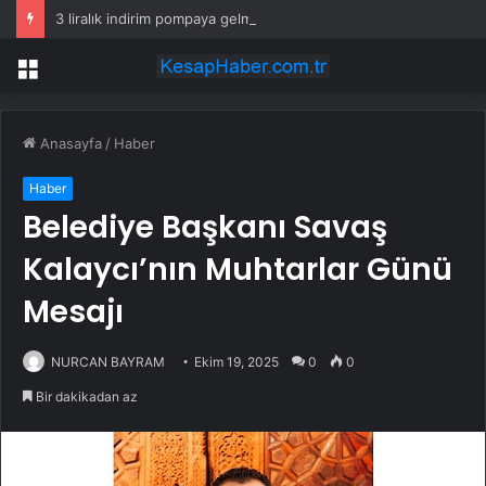
3 liralık indirim pompaya gelmeden eridi! İşte yeni motorin fiyatı
Menü
Anasayfa
/
Haber
Haber
Belediye Başkanı Savaş
Kalaycı’nın Muhtarlar Günü
Mesajı
NURCAN BAYRAM
Ekim 19, 2025
0
0
Bir dakikadan az