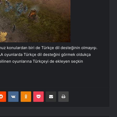
z konulardan biri de Türkçe dil desteğinin olmayışı.
AAA oyunlarda Türkçe dil desteğini görmek oldukça
bilinen oyunlarına Türkçeyi de ekleyen seçkin
erest
Reddit
VKontakte
Odnoklassniki
Pocket
E-Posta ile paylaş
Yazdır