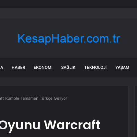
taş: Terörsüz Türkiye tarihi bir adımdır
FA
HABER
EKONOMI
SAĞLIK
TEKNOLOJI
YAŞAM
raft Rumble Tamamen Türkçe Geliyor
i Oyunu Warcraft