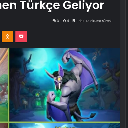
n Türkçe Geliyor
0
4
1 dakika okuma süresi
VKontakte
Odnoklassniki
Pocket