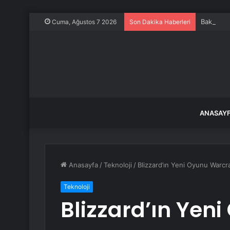
Bakan Gök
Cuma, Ağustos 7 2026
Son Dakika Haberleri
ANASAY
Anasayfa
/
Teknoloji
/
Blizzard’ın Yeni Oyunu Warc
Teknoloji
Blizzard’ın Yen