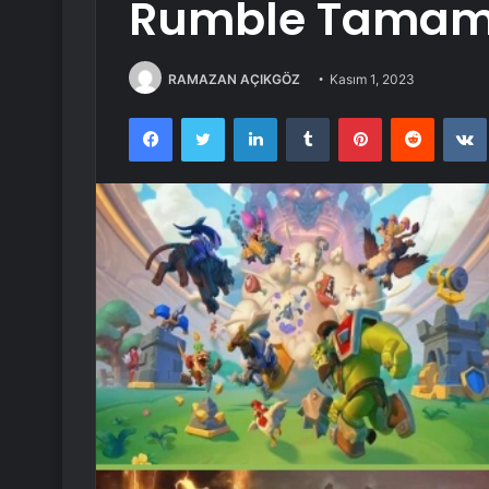
Rumble Tamame
RAMAZAN AÇIKGÖZ
Kasım 1, 2023
Facebook
Twitter
LinkedIn
Tumblr
Pinterest
Reddit