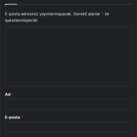
E-posta adresiniz yayınlanmayacak.
Gerekli alanlar
*
ile
işaretlenmişlerdir
Y
o
r
u
m
*
Ad
*
E-posta
*