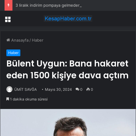
3 liralık indirim pompaya gelmeden eridi! İşte yeni motorin fiyatı
Menü
Anasayfa
/
Haber
Haber
Bülent Uygun: Bana hakaret
eden 1500 kişiye dava açtım
ÜMİT SAVĞA
Mayıs 30, 2024
0
0
1 dakika okuma süresi