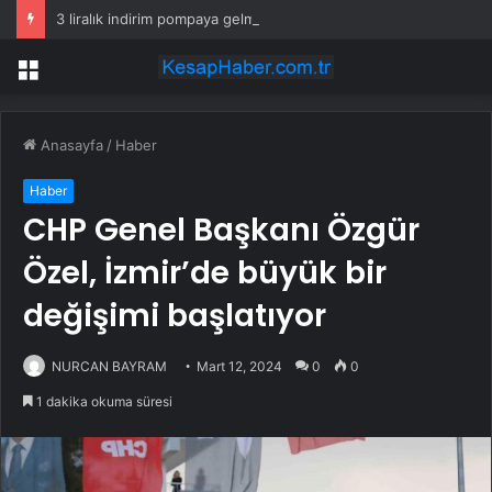
3 liralık indirim pompaya gelmeden eridi! İşte yeni motorin fiyatı
Menü
Anasayfa
/
Haber
Haber
CHP Genel Başkanı Özgür
Özel, İzmir’de büyük bir
değişimi başlatıyor
NURCAN BAYRAM
Mart 12, 2024
0
0
1 dakika okuma süresi