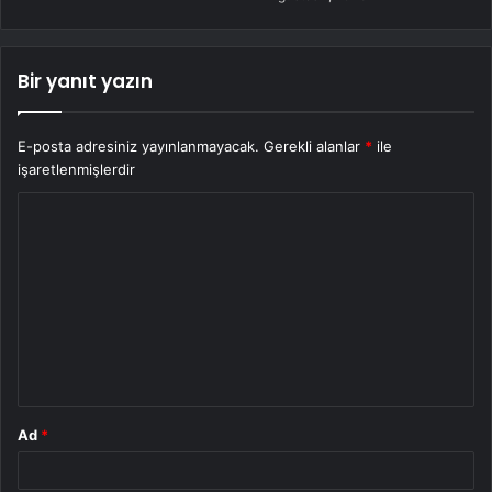
Bir yanıt yazın
E-posta adresiniz yayınlanmayacak.
Gerekli alanlar
*
ile
işaretlenmişlerdir
Y
o
r
u
m
*
Ad
*