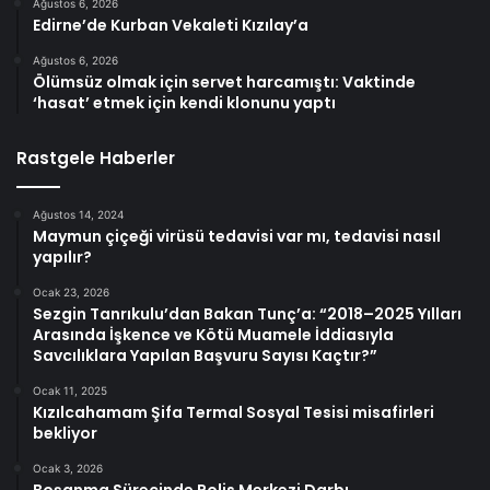
Ağustos 6, 2026
Edirne’de Kurban Vekaleti Kızılay’a
Ağustos 6, 2026
Ölümsüz olmak için servet harcamıştı: Vaktinde
‘hasat’ etmek için kendi klonunu yaptı
Rastgele Haberler
Ağustos 14, 2024
Maymun çiçeği virüsü tedavisi var mı, tedavisi nasıl
yapılır?
Ocak 23, 2026
Sezgin Tanrıkulu’dan Bakan Tunç’a: “2018–2025 Yılları
Arasında İşkence ve Kötü Muamele İddiasıyla
Savcılıklara Yapılan Başvuru Sayısı Kaçtır?”
Ocak 11, 2025
Kızılcahamam Şifa Termal Sosyal Tesisi misafirleri
bekliyor
Ocak 3, 2026
Boşanma Sürecinde Polis Merkezi Darbı