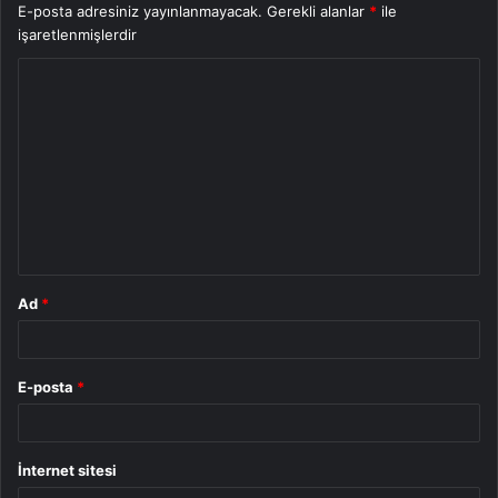
E-posta adresiniz yayınlanmayacak.
Gerekli alanlar
*
ile
işaretlenmişlerdir
Y
o
r
u
m
*
Ad
*
E-posta
*
İnternet sitesi