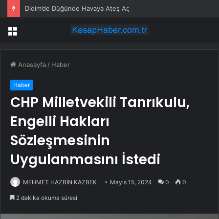
Didim’de Düğünde Havaya Ateş Açan 6 Şüpheli Gözaltına Alındı
Menü
Anasayfa
/
Haber
Haber
CHP Milletvekili Tanrıkulu,
Engelli Hakları
Sözleşmesinin
Uygulanmasını İstedi
MEHMET HAZBİN KAZBEK
Mayıs 15, 2024
0
0
2 dakika okuma süresi