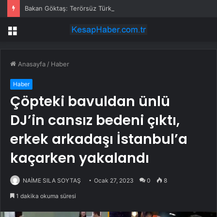
Bakan Göktaş: Terörsüz Türkiye tarihi bir adımdır
Menü
Anasayfa
/
Haber
Haber
Çöpteki bavuldan ünlü
DJ’in cansız bedeni çıktı,
erkek arkadaşı İstanbul’a
kaçarken yakalandı
NAİME SILA SOYTAŞ
Ocak 27, 2023
0
8
1 dakika okuma süresi