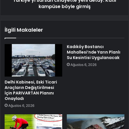
Türkiye'yi sarsan cinayette yeni detay: Katil
kampüse böyle girmiş
İlgili Makaleler
Kadıköy Bostancı
Mahallesi’nde Yarın Planlı
Su Kesintisi Uygulanacak
Ağustos 6, 2026
Delhi Kabinesi, Eski Ticari
Araçların Değiştirilmesi
İçin PARIVARTAN Planını
Onayladı
Ağustos 6, 2026