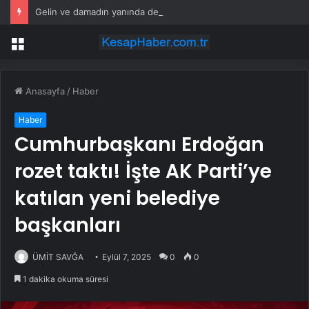
Gelin ve damadın yanında dehşeti yaşadı: Ağzına koyduğu meşale yüzünde patladı!
Menü
Anasayfa
/
Haber
Haber
Cumhurbaşkanı Erdoğan
rozet taktı! İşte AK Parti’ye
katılan yeni belediye
başkanları
ÜMİT SAVĞA
Eylül 7, 2025
0
0
1 dakika okuma süresi