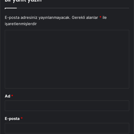
E-posta adresiniz yayınlanmayacak.
Gerekli alanlar
*
ile
işaretlenmişlerdir
Y
o
r
u
m
*
Ad
*
E-posta
*