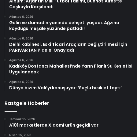
Albüm: Arjantin Milli Futbol Takımı, Buenos Aires’te
Coşkuyla Karşılandı
Ağustos 6, 2026
Gelin ve damadın yanında dehşeti yaşadı: Ağzına
koyduğu meşale yüzünde patladı!
Ağustos 6, 2026
Delhi Kabinesi, Eski Ticari Araçların Değiştirilmesi İçin
PARIVARTAN Planını Onayladı
Ağustos 6, 2026
Kadıköy Bostancı Mahallesi’nde Yarın Planlı Su Kesintisi
Uygulanacak
Ağustos 6, 2026
Dünya bizim Vali’yi konuşuyor: ‘Suçlu bisiklet taytı’
Rastgele Haberler
Temmuz 15, 2026
A101 marketlerde Xiaomi ürün geçidi var
Nisan 25, 2026