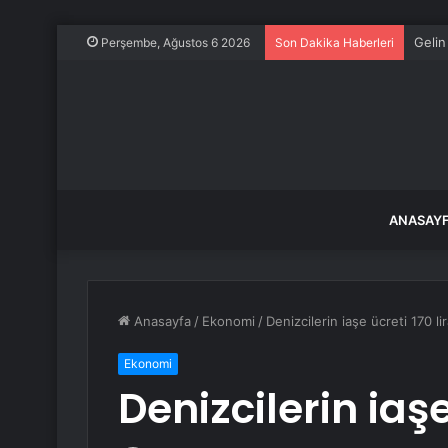
Delhi
Perşembe, Ağustos 6 2026
Son Dakika Haberleri
ANASAY
Anasayfa
/
Ekonomi
/
Denizcilerin iaşe ücreti 170 li
Ekonomi
Denizcilerin iaşe