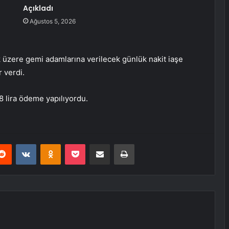
Açıkladı
Ağustos 5, 2026
k üzere gemi adamlarına verilecek günlük nakit iaşe
r verdi.
8 lira ödeme yapılıyordu.
erest
Reddit
VKontakte
Odnoklassniki
Pocket
E-Posta ile paylaş
Yazdır