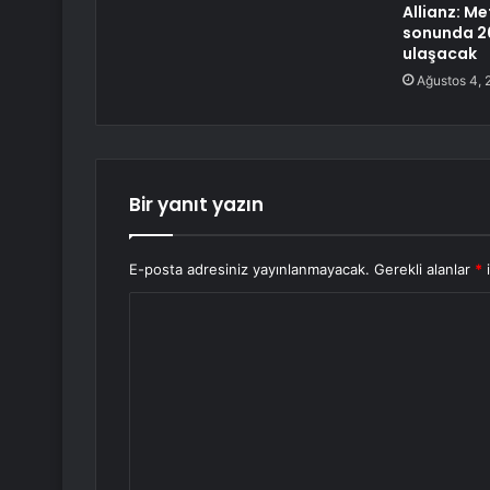
Allianz: Me
sonunda 20
ulaşacak
Ağustos 4, 
Bir yanıt yazın
E-posta adresiniz yayınlanmayacak.
Gerekli alanlar
*
i
Y
o
r
u
m
*