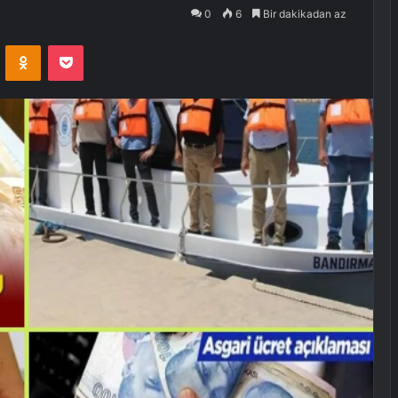
0
6
Bir dakikadan az
VKontakte
Odnoklassniki
Pocket