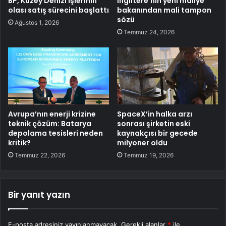
BP, Kuzey Denizi işlerinin
İngiltere’nin yeni maliye
olası satış sürecini başlattı
bakanından mali tampon
sözü
Ağustos 1, 2026
Temmuz 24, 2026
Avrupa’nın enerji krizine
SpaceX’in halka arzı
teknik çözüm: Batarya
sonrası şirketin eski
depolama tesisleri neden
kaynakçısı bir gecede
kritik?
milyoner oldu
Temmuz 22, 2026
Temmuz 19, 2026
Bir yanıt yazın
E-posta adresiniz yayınlanmayacak.
Gerekli alanlar
*
ile