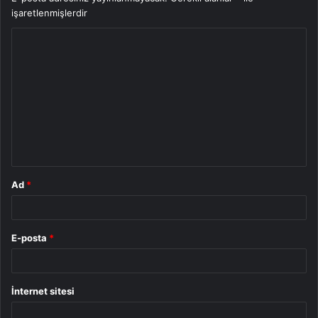
işaretlenmişlerdir
Y
o
r
u
m
*
Ad
*
E-posta
*
İnternet sitesi