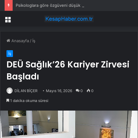
Psikologlara göre özgüveni düşük insanların ağzından düşürmediği 10 cümle
Menü
Anasayfa
/
İş
İş
DEÜ Sağlık’26 Kariyer Zirvesi
Başladı
DİLAN BİÇER
Mayıs 16, 2026
0
0
1 dakika okuma süresi