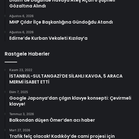
Didim’de Düğünde Havaya Ateş Açan 6 Şüpheli
Gözaltına Alındı
Ağustos 6, 2026
MHP Çıldır İlçe Başkanlığına Gündoğdu Atandı
Ağustos 6, 2026
Edirne’de Kurban Vekaleti Kızılay’a
Rastgele Haberler
Kasım 23, 2022
İSTANBUL-SULTANGAZİ’DE SİLAHLI KAVGA, 5 ARACA
MERMİ İSABET ETTİ
Ekim 7, 2025
Google Japonya’dan çılgın klavye konsepti: Çevirmeli
klavye!
Temmuz 3, 2026
Balkondan düşen Ömer’den acı haber
Mart 27, 2026
Trafik felç olacak! Kadıköy’de cami projesi için