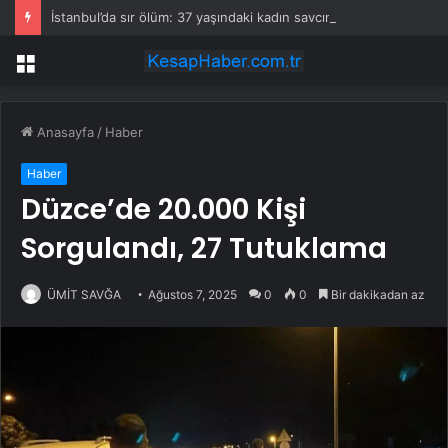
İstanbul’da sır ölüm: 37 yaşındaki kadın savcının evinde ölü bulundu!
Menü
Anasayfa
/
Haber
Haber
Düzce’de 20.000 Kişi
Sorgulandı, 27 Tutuklama
ÜMİT SAVĞA
Ağustos 7, 2025
0
0
Bir dakikadan az