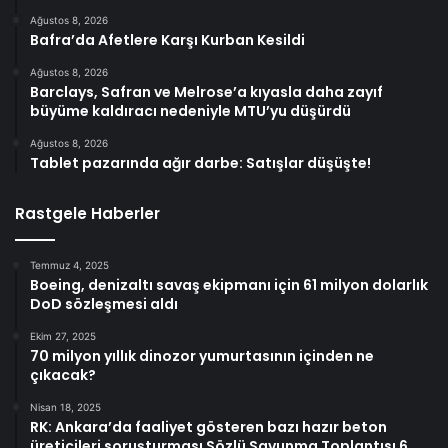
Ağustos 8, 2026
Bafra’da Afetlere Karşı Kurban Kesildi
Ağustos 8, 2026
Barclays, Safran ve Melrose’a kıyasla daha zayıf
büyüme kaldıracı nedeniyle MTU’yu düşürdü
Ağustos 8, 2026
Tablet pazarında ağır darbe: Satışlar düşüşte!
Rastgele Haberler
Temmuz 4, 2025
Boeing, denizaltı savaş ekipmanı için 61 milyon dolarlık
DoD sözleşmesi aldı
Ekim 27, 2025
70 milyon yıllık dinozor yumurtasının içinden ne
çıkacak?
Nisan 18, 2025
RK: Ankara’da faaliyet gösteren bazı hazır beton
üreticileri soruşturması Sözlü Savunma Toplantısı 6