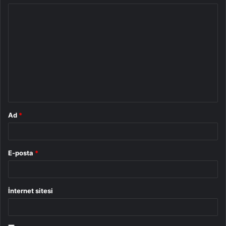
Y
o
r
u
m
*
Ad
*
E-posta
*
İnternet sitesi