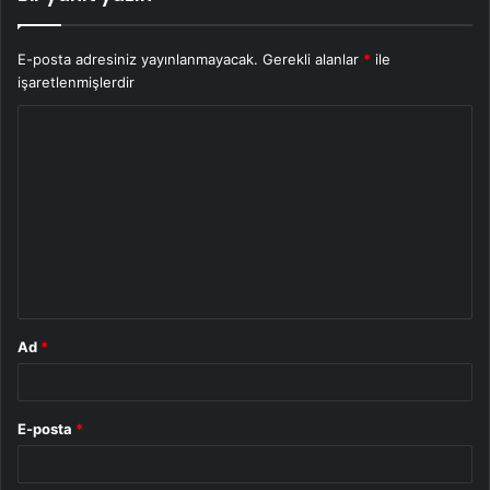
E-posta adresiniz yayınlanmayacak.
Gerekli alanlar
*
ile
işaretlenmişlerdir
Y
o
r
u
m
*
Ad
*
E-posta
*