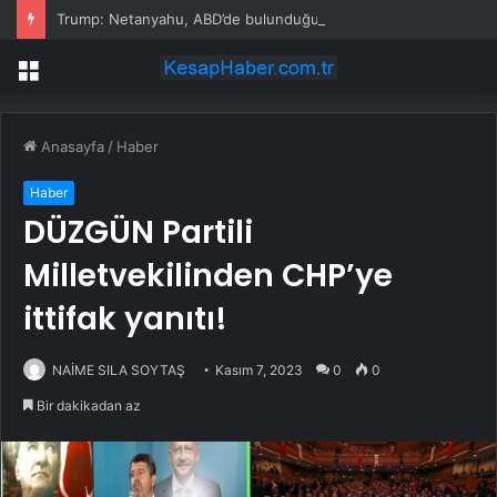
Trump: Netanyahu, ABD’de bulunduğu süre boyunca tutuklanmayacak
Menü
Anasayfa
/
Haber
Haber
DÜZGÜN Partili
Milletvekilinden CHP’ye
ittifak yanıtı!
NAİME SILA SOYTAŞ
Kasım 7, 2023
0
0
Bir dakikadan az