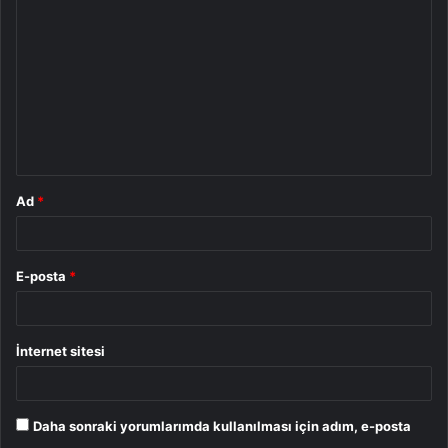
o
r
u
m
*
Ad
*
E-posta
*
İnternet sitesi
Daha sonraki yorumlarımda kullanılması için adım, e-posta