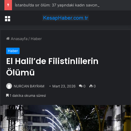
İstanbul’da sır ölüm: 37 yaşındaki kadın savcının evinde ölü bulundu!
Menü
Anasayfa
/
Haber
Haber
El Halil’de Filistinlilerin
Ölümü
NURCAN BAYRAM
Mart 23, 2026
0
0
1 dakika okuma süresi