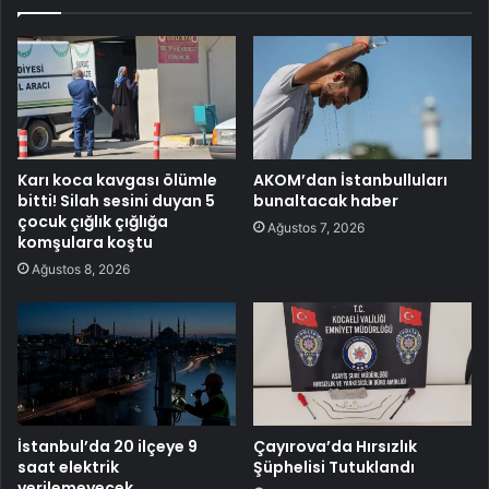
Karı koca kavgası ölümle
AKOM’dan İstanbulluları
bitti! Silah sesini duyan 5
bunaltacak haber
çocuk çığlık çığlığa
Ağustos 7, 2026
komşulara koştu
Ağustos 8, 2026
İstanbul’da 20 ilçeye 9
Çayırova’da Hırsızlık
saat elektrik
Şüphelisi Tutuklandı
verilemeyecek