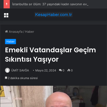
İstanbul’da sır ölüm: 37 yaşındaki kadın savcının evinde ölü bulundu!
Menü
Anasayfa
/
Haber
Haber
Emekli Vatandaşlar Geçim
Sıkıntısı Yaşıyor
ÜMİT SAVĞA
Mayıs 22, 2024
0
0
2 dakika okuma süresi