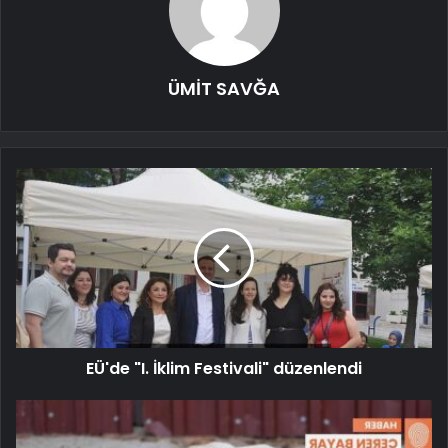
ÜMİT SAVĞA
EÜ'de "I. İklim Festivali" düzenlendi