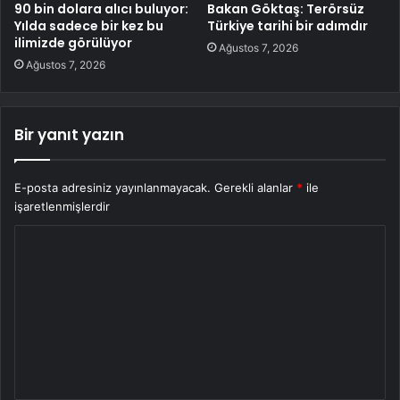
90 bin dolara alıcı buluyor:
Bakan Göktaş: Terörsüz
Yılda sadece bir kez bu
Türkiye tarihi bir adımdır
ilimizde görülüyor
Ağustos 7, 2026
Ağustos 7, 2026
Bir yanıt yazın
E-posta adresiniz yayınlanmayacak.
Gerekli alanlar
*
ile
işaretlenmişlerdir
Y
o
r
u
m
*