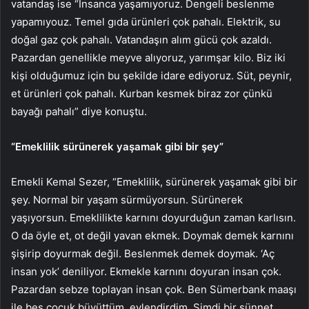
vatandaş ise “İnsanca yaşamıyoruz. Dengeli beslenme
yapamıyouz. Temel gıda ürünleri çok pahalı. Elektrik, su
doğal gaz çok pahalı. Vatandaşın alım gücü çok azaldı.
Pazardan genellikle meyve alıyoruz, yarımşar kilo. Biz iki
kişi olduğumuz için bu şekilde idare ediyoruz. Süt, peynir,
et ürünleri çok pahalı. Kurban kesmek biraz zor çünkü
bayağı pahalı” diye konuştu.
“Emeklilik sürünerek yaşamak gibi bir şey”
Emekli Kemal Sezer, “Emeklilik, sürünerek yaşamak gibi bir
şey. Normal bir yaşam sürmüyorsun. Sürünerek
yaşıyorsun. Emeklilikte karnını doyurduğun zaman karlısın.
O da öyle et, ot değil yavan ekmek. Doymak demek karnını
şişirip doyurmak değil. Beslenmek demek doymak. ‘Aç
insan yok’ deniliyor. Ekmekle karnını doyuran insan çok.
Pazardan sebze toplayan insan çok. Ben Sümerbank maaşı
ile beş çocuk büyüttüm, evlendirdim. Şimdi bir sünnet