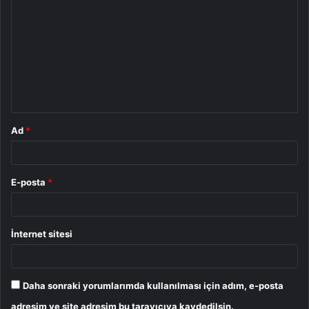
o
r
u
m
*
Ad
*
E-posta
*
İnternet sitesi
Daha sonraki yorumlarımda kullanılması için adım, e-posta
adresim ve site adresim bu tarayıcıya kaydedilsin.