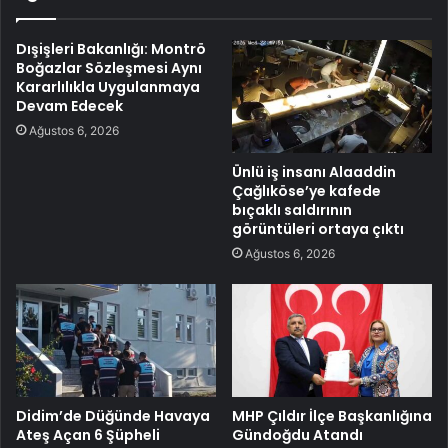
Dışişleri Bakanlığı: Montrö
Boğazlar Sözleşmesi Aynı
Kararlılıkla Uygulanmaya
Devam Edecek
Ağustos 6, 2026
Ünlü iş insanı Alaaddin
Çağlıköse’ye kafede
bıçaklı saldırının
görüntüleri ortaya çıktı
Ağustos 6, 2026
Didim’de Düğünde Havaya
MHP Çıldır İlçe Başkanlığına
Ateş Açan 6 Şüpheli
Gündoğdu Atandı