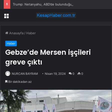
Trump: Netanyahu, ABD’de bulunduğu süre boyunca tutuklanmayacak
Menü
Anasayfa
/
Haber
Haber
Gebze’de Mersen işçileri
greve çıktı
NURCAN BAYRAM
Nisan 19, 2024
0
0
Bir dakikadan az