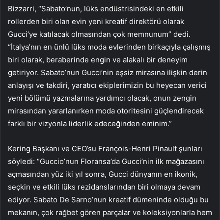
Bizzarri, “Sabato’nun, lüks endüstrisindeki en etkili
rollerden biri olan evin yeni kreatif direktörü olarak
Gucci’ye katılacak olmasından çok memnunum” dedi.
“İtalya’nın en ünlü lüks moda evlerinden birkaçıyla çalışmış
biri olarak, beraberinde engin ve alakalı bir deneyim
getiriyor. Sabato’nun Gucci’nin eşsiz mirasına ilişkin derin
anlayışı ve takdiri, yaratıcı ekiplerimizin bu heyecan verici
yeni bölümü yazmalarına yardımcı olacak, onun zengin
mirasından yararlanırken moda otoritesini güçlendirecek
farklı bir vizyonla liderlik edeceğinden eminim.”
Kering Başkanı ve CEO’su François-Henri Pinault şunları
söyledi: “Guccio’nun Floransa’da Gucci’nin ilk mağazasını
açmasından yüz iki yıl sonra, Gucci dünyanın en ikonik,
seçkin ve etkili lüks rezidanslarından biri olmaya devam
ediyor. Sabato De Sarno’nun kreatif dümeninde olduğu bu
mekanın, çok rağbet gören parçalar ve koleksiyonlarla hem