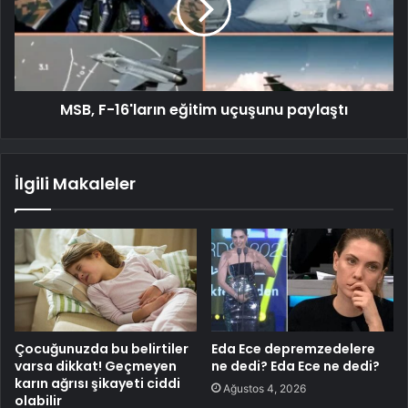
MSB, F-16'ların eğitim uçuşunu paylaştı
İlgili Makaleler
Çocuğunuzda bu belirtiler
Eda Ece depremzedelere
varsa dikkat! Geçmeyen
ne dedi? Eda Ece ne dedi?
karın ağrısı şikayeti ciddi
Ağustos 4, 2026
olabilir