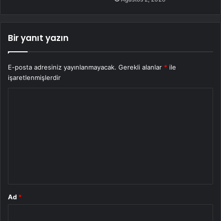
Bir yanıt yazın
E-posta adresiniz yayınlanmayacak.
Gerekli alanlar
*
ile
işaretlenmişlerdir
Y
o
r
u
m
*
Ad
*