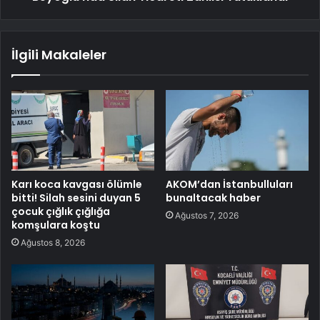
İlgili Makaleler
Karı koca kavgası ölümle
AKOM’dan İstanbulluları
bitti! Silah sesini duyan 5
bunaltacak haber
çocuk çığlık çığlığa
Ağustos 7, 2026
komşulara koştu
Ağustos 8, 2026