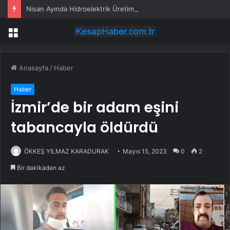
Nisan Ayında Hidroelektrik Üretim Rekoru!
Menü
Anasayfa
/
Haber
Haber
İzmir’de bir adam eşini
tabancayla öldürdü
ÖKKEŞ YILMAZ KARADURAK
Mayıs 15, 2023
0
2
Bir dakikadan az