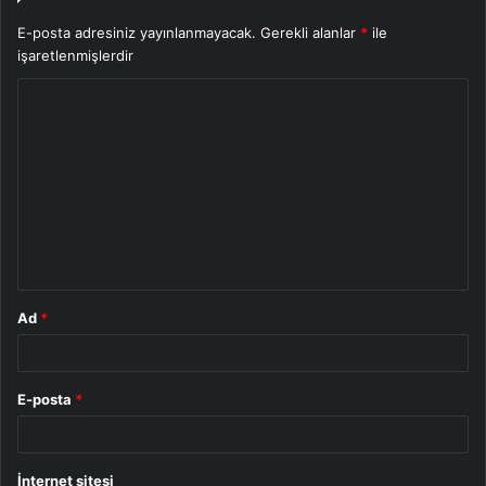
E-posta adresiniz yayınlanmayacak.
Gerekli alanlar
*
ile
işaretlenmişlerdir
Y
o
r
u
m
*
Ad
*
E-posta
*
İnternet sitesi