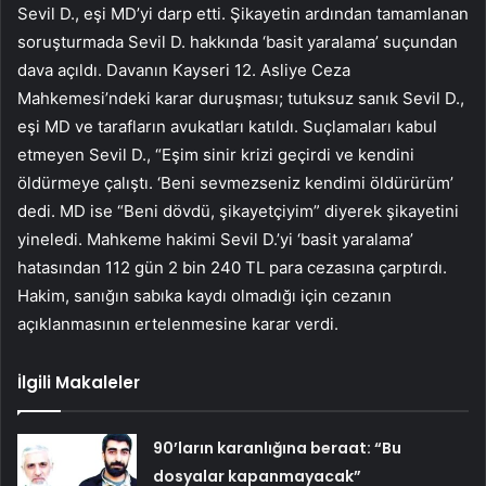
Sevil D., eşi MD’yi darp etti. Şikayetin ardından tamamlanan
soruşturmada Sevil D. hakkında ‘basit yaralama’ suçundan
dava açıldı. Davanın Kayseri 12. Asliye Ceza
Mahkemesi’ndeki karar duruşması; tutuksuz sanık Sevil D.,
eşi MD ve tarafların avukatları katıldı. Suçlamaları kabul
etmeyen Sevil D., “Eşim sinir krizi geçirdi ve kendini
öldürmeye çalıştı. ‘Beni sevmezseniz kendimi öldürürüm’
dedi. MD ise “Beni dövdü, şikayetçiyim” diyerek şikayetini
yineledi. Mahkeme hakimi Sevil D.’yi ‘basit yaralama’
hatasından 112 gün 2 bin 240 TL para cezasına çarptırdı.
Hakim, sanığın sabıka kaydı olmadığı için cezanın
açıklanmasının ertelenmesine karar verdi.
İlgili Makaleler
90’ların karanlığına beraat: “Bu
dosyalar kapanmayacak”