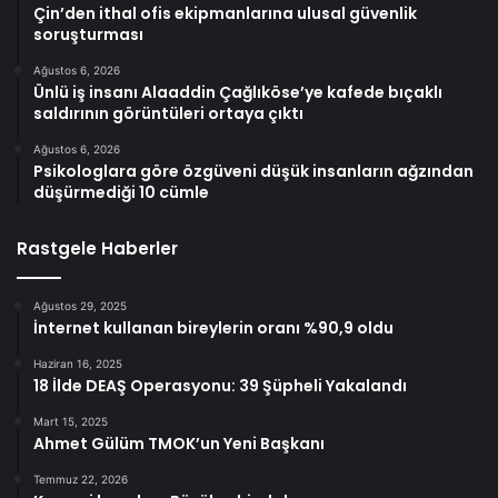
Çin’den ithal ofis ekipmanlarına ulusal güvenlik
soruşturması
Ağustos 6, 2026
Ünlü iş insanı Alaaddin Çağlıköse’ye kafede bıçaklı
saldırının görüntüleri ortaya çıktı
Ağustos 6, 2026
Psikologlara göre özgüveni düşük insanların ağzından
düşürmediği 10 cümle
Rastgele Haberler
Ağustos 29, 2025
İnternet kullanan bireylerin oranı %90,9 oldu
Haziran 16, 2025
18 İlde DEAŞ Operasyonu: 39 Şüpheli Yakalandı
Mart 15, 2025
Ahmet Gülüm TMOK’un Yeni Başkanı
Temmuz 22, 2026