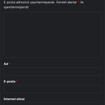
E-posta adresiniz yayınlanmayacak.
Gerekli alanlar
*
ile
işaretlenmişlerdir
Y
o
r
u
m
*
Ad
*
E-posta
*
İnternet sitesi