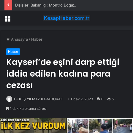
Dışişleri Bakanlığı: Montrö Boğazlar Sözleşmesi Aynı Kararlılıkla Uygulanmaya Devam Edecek
Menü
Anasayfa
/
Haber
Haber
Kayseri’de eşini darp ettiği
iddia edilen kadına para
cezası
ÖKKEŞ YILMAZ KARADURAK
Ocak 7, 2023
0
5
1 dakika okuma süresi