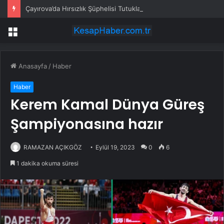
Çayırova’da Hırsızlık Şüphelisi Tutuklandı
Menü
Anasayfa
/
Haber
Haber
Kerem Kamal Dünya Güreş
Şampiyonasına hazır
RAMAZAN AÇIKGÖZ
Eylül 19, 2023
0
6
1 dakika okuma süresi