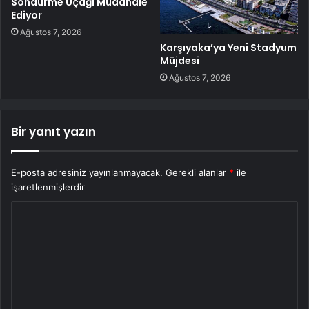
Söndürme Uçağı Müdahale
Ediyor
Ağustos 7, 2026
Karşıyaka’ya Yeni Stadyum
Müjdesi
Ağustos 7, 2026
Bir yanıt yazın
E-posta adresiniz yayınlanmayacak.
Gerekli alanlar
*
ile
işaretlenmişlerdir
Y
o
r
u
m