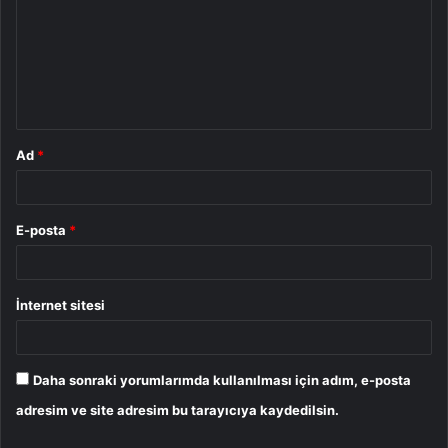
r
u
m
*
Ad
*
E-posta
*
İnternet sitesi
Daha sonraki yorumlarımda kullanılması için adım, e-posta
adresim ve site adresim bu tarayıcıya kaydedilsin.