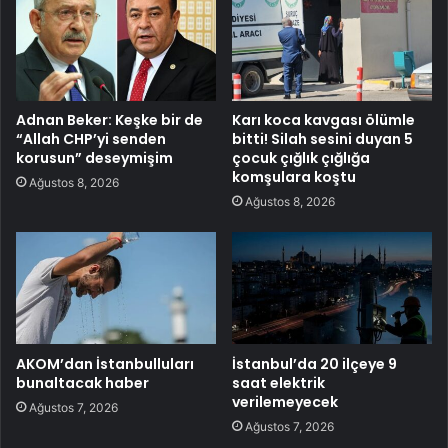
Adnan Beker: Keşke bir de
Karı koca kavgası ölümle
“Allah CHP’yi senden
bitti! Silah sesini duyan 5
korusun” deseymişim
çocuk çığlık çığlığa
komşulara koştu
Ağustos 8, 2026
Ağustos 8, 2026
AKOM’dan İstanbulluları
İstanbul’da 20 ilçeye 9
bunaltacak haber
saat elektrik
verilemeyecek
Ağustos 7, 2026
Ağustos 7, 2026