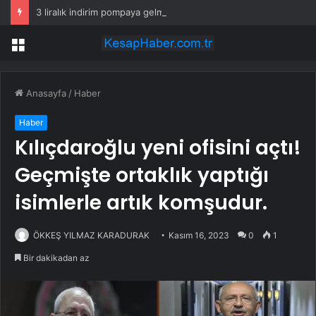
3 liralık indirim pompaya gelmeden eridi! İşte yeni motorin fiyatı
Menü
Anasayfa
/
Haber
Haber
Kılıçdaroğlu yeni ofisini açtı!
Geçmişte ortaklık yaptığı
isimlerle artık komşudur.
ÖKKEŞ YILMAZ KARADURAK
Kasım 16, 2023
0
1
Bir dakikadan az