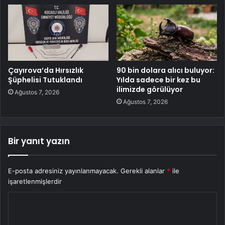
Çayırova’da Hırsızlık
90 bin dolara alıcı buluyor:
Şüphelisi Tutuklandı
Yılda sadece bir kez bu
ilimizde görülüyor
Ağustos 7, 2026
Ağustos 7, 2026
Bir yanıt yazın
E-posta adresiniz yayınlanmayacak.
Gerekli alanlar
*
ile
işaretlenmişlerdir
Y
o