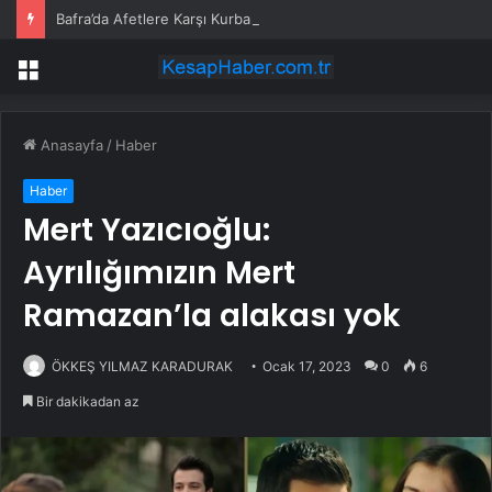
Bafra’da Afetlere Karşı Kurban Kesildi
Menü
Anasayfa
/
Haber
Haber
Mert Yazıcıoğlu:
Ayrılığımızın Mert
Ramazan’la alakası yok
ÖKKEŞ YILMAZ KARADURAK
Ocak 17, 2023
0
6
Bir dakikadan az