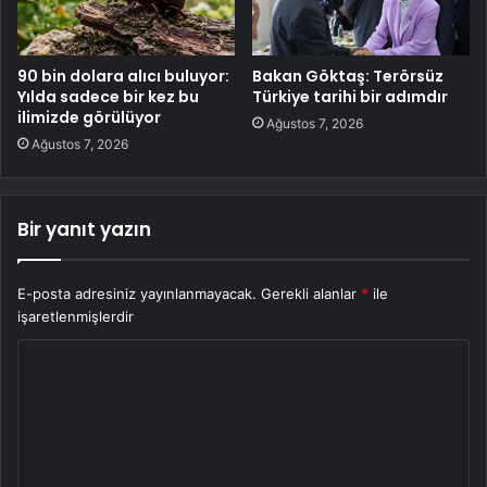
90 bin dolara alıcı buluyor:
Bakan Göktaş: Terörsüz
Yılda sadece bir kez bu
Türkiye tarihi bir adımdır
ilimizde görülüyor
Ağustos 7, 2026
Ağustos 7, 2026
Bir yanıt yazın
E-posta adresiniz yayınlanmayacak.
Gerekli alanlar
*
ile
işaretlenmişlerdir
Y
o
r
u
m