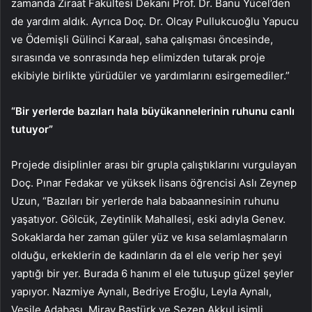
zamanda Ziraat Fakültesi Dekanı Prof. Dr. Banu Yücel’den
de yardım aldık. Ayrıca Doç. Dr. Olcay Pullukcuoğlu Yapucu
ve Ödemişli Gülinci Karaal, saha çalışması öncesinde,
sırasında ve sonrasında hep elimizden tutarak proje
ekibiyle birlikte yürüdüler ve yardımlarını esirgemediler.”
“Bir yerlerde bazıları hala büyükannelerinin ruhunu canlı
tutuyor”
Projede disiplinler arası bir grupla çalıştıklarını vurgulayan
Doç. Pınar Fedakar ve yüksek lisans öğrencisi Aslı Zeynep
Uzun, “Bazıları bir yerlerde hala babaannesinin ruhunu
yaşatıyor. Gölcük, Zeytinlik Mahallesi, eski adıyla Genev.
Sokaklarda her zaman güler yüz ve kısa selamlaşmaların
olduğu, erkeklerin de kadınların da el ele verip her şeyi
yaptığı bir yer. Burada 6 hanım el ele tutuşup güzel şeyler
yapıyor. Nazmiye Aynalı, Bedriye Eroğlu, Leyla Aynalı,
Vesile Adabası, Miray Baştürk ve Sezen Akkul isimli