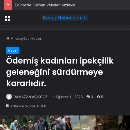
Edirne’de Kurban Vekaleti Kızılay’a
Menü
Anasayfa
/
Haber
Haber
Ödemiş kadınları ipekçilik
geleneğini sürdürmeye
kararlıdır.
RAMAZAN AÇIKGÖZ
Ağustos 11, 2023
0
5
3 dakika okuma süresi