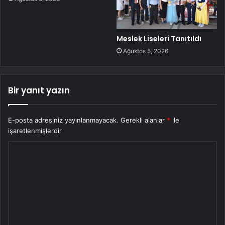
Meslek Liseleri Tanıtıldı
Ağustos 5, 2026
Bir yanıt yazın
E-posta adresiniz yayınlanmayacak.
Gerekli alanlar
*
ile
işaretlenmişlerdir
Y
o
r
u
m
*