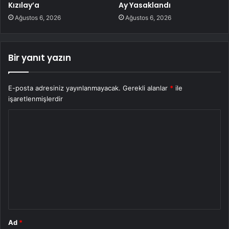
Kızılay’a
Ay Yasaklandı
Ağustos 6, 2026
Ağustos 6, 2026
Bir yanıt yazın
E-posta adresiniz yayınlanmayacak.
Gerekli alanlar
*
ile
işaretlenmişlerdir
Y
o
r
u
m
*
Ad
*