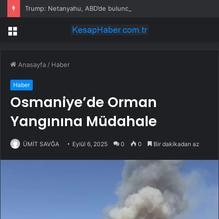
Trump: Netanyahu, ABD’de bulunduğu süre boyunca tutuklanmayacak
Menü
Anasayfa
/
Haber
Haber
Osmaniye’de Orman
Yangınına Müdahale
ÜMİT SAVĞA
Eylül 6, 2025
0
0
Bir dakikadan az