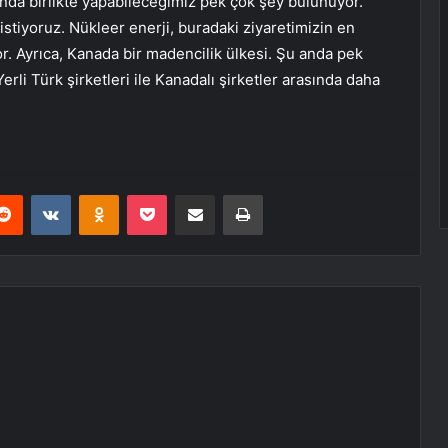
ında birlikte yapabileceğimiz pek çok şey bulunuyor.
istiyoruz. Nükleer enerji, buradaki ziyaretimizin en
. Ayrıca, Kanada bir madencilik ülkesi. Şu anda pek
erli Türk şirketleri ile Kanadalı şirketler arasında daha
erest
Reddit
VKontakte
Odnoklassniki
Pocket
E-Posta ile paylaş
Yazdır