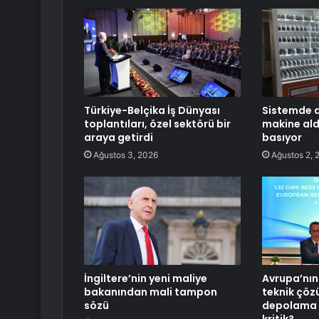
Türkiye-Belçika İş Dünyası
Sistemde a
toplantıları, özel sektörü bir
makine ald
araya getirdi
basıyor
Ağustos 3, 2026
Ağustos 2, 
İngiltere’nin yeni maliye
Avrupa’nın 
bakanından mali tampon
teknik çöz
sözü
depolama t