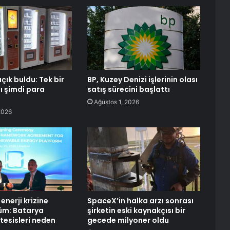
çık buldu: Tek bir
BP, Kuzey Denizi işlerinin olası
ı şimdi para
satış sürecini başlattı
Ağustos 1, 2026
2026
enerji krizine
SpaceX’in halka arzı sonrası
üm: Batarya
şirketin eski kaynakçısı bir
esisleri neden
gecede milyoner oldu