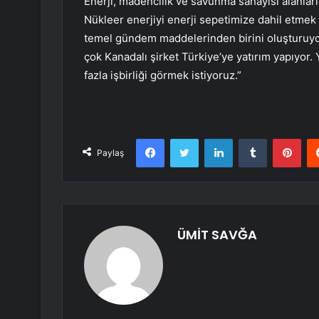
Enerji, madencilik ve savunma sanayisi alanlar
Nükleer enerjiyi enerji sepetimize dahil etmek 
temel gündem maddelerinden birini oluşturuyor
çok Kanadalı şirket Türkiye’ye yatırım yapıyor. Y
fazla işbirliği görmek istiyoruz.”
Facebook
Twitter
LinkedIn
Tumblr
Pint
Paylaş
ÜMİT SAVĞA