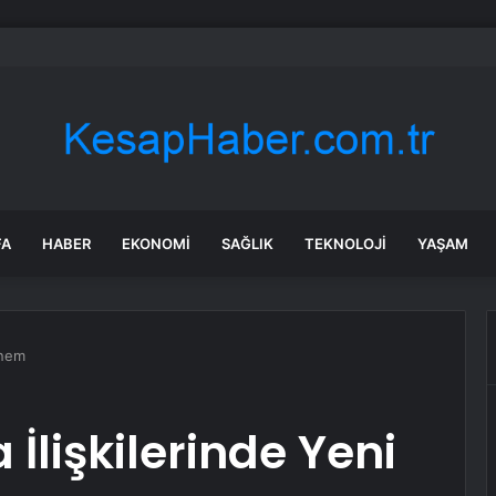
taş: Terörsüz Türkiye tarihi bir adımdır
FA
HABER
EKONOMI
SAĞLIK
TEKNOLOJI
YAŞAM
önem
İlişkilerinde Yeni