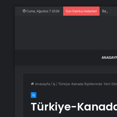
Bakan Gök
Cuma, Ağustos 7 2026
Son Dakika Haberleri
ANASAY
Anasayfa
/
İş
/
Türkiye-Kanada İlişkilerinde Yeni D
İş
Türkiye-Kanada 