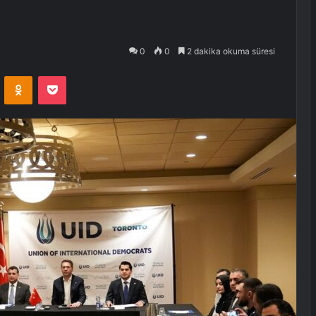
0
0
2 dakika okuma süresi
VKontakte
Odnoklassniki
Pocket