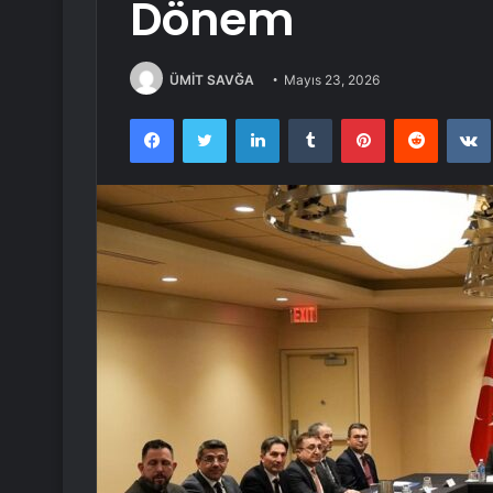
Dönem
ÜMİT SAVĞA
Mayıs 23, 2026
Facebook
Twitter
LinkedIn
Tumblr
Pinterest
Reddit