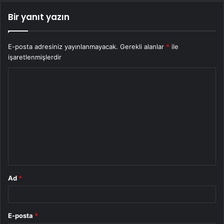
Bir yanıt yazın
E-posta adresiniz yayınlanmayacak.
Gerekli alanlar
*
ile
işaretlenmişlerdir
Y
o
r
u
m
*
Ad
*
E-posta
*