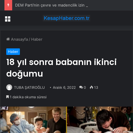
DEM Parti’nin çevre ve madencilik izin süreçlerinde değişikleri içeren 7554 sayılı Kanunu için verdiği araştırma önergesi AK Parti ve MHP oylarıyla reddedildi
Menü
Anasayfa
/
Haber
Haber
18 yıl sonra babanın ikinci
doğumu
TUBA ŞATIROĞLU
Aralık 6, 2022
0
13
1 dakika okuma süresi