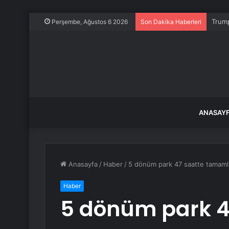
Trum
Perşembe, Ağustos 6 2026
Son Dakika Haberleri
ANASAY
Anasayfa
/
Haber
/
5 dönüm park 47 saatte tamaml
Haber
5 dönüm park 4