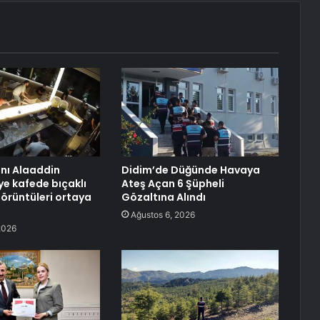
anı Alaaddin
Didim’de Düğünde Havaya
ye kafede bıçaklı
Ateş Açan 6 Şüpheli
görüntüleri ortaya
Gözaltına Alındı
Ağustos 6, 2026
2026