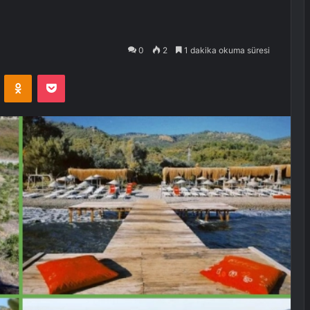
0
2
1 dakika okuma süresi
VKontakte
Odnoklassniki
Pocket