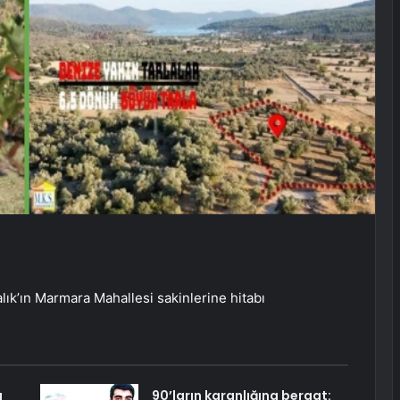
k’ın Marmara Mahallesi sakinlerine hitabı
a
90’ların karanlığına beraat: