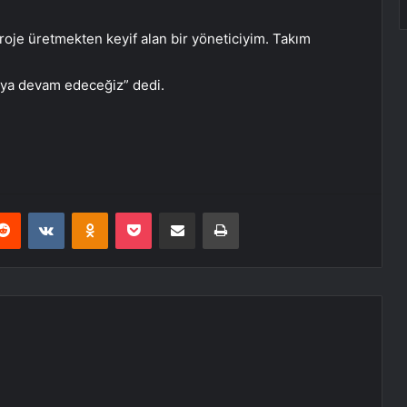
roje üretmekten keyif alan bir yöneticiyim. Takım
maya devam edeceğiz” dedi.
erest
Reddit
VKontakte
Odnoklassniki
Pocket
E-Posta ile paylaş
Yazdır