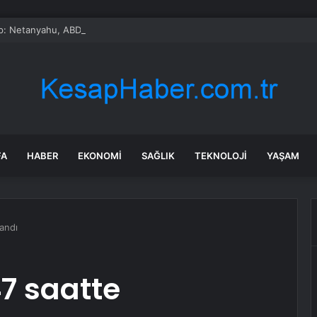
p: Netanyahu, ABD’de bulunduğu süre boyunca tutuklanmayacak
FA
HABER
EKONOMI
SAĞLIK
TEKNOLOJI
YAŞAM
andı
7 saatte