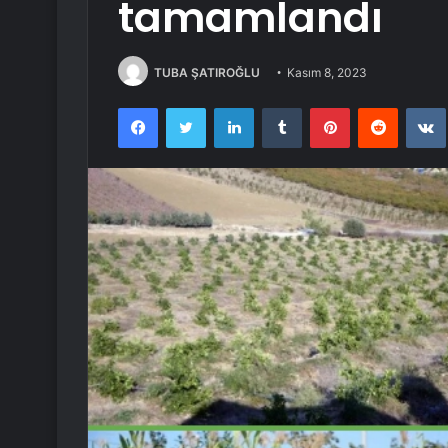
tamamlandı
TUBA ŞATIROĞLU
Kasım 8, 2023
Facebook
Twitter
LinkedIn
Tumblr
Pinterest
Reddit