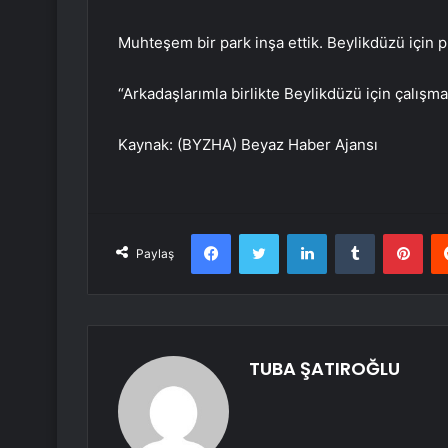
Muhteşem bir park inşa ettik. Beylikdüzü için p
“Arkadaşlarımla birlikte Beylikdüzü için çalış
Kaynak: (BYZHA) Beyaz Haber Ajansı
Facebook
Twitter
LinkedIn
Tumblr
Pint
Paylaş
TUBA ŞATIROĞLU