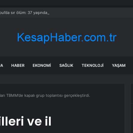
bul’da sır ölüm: 37 yaşındaki kadın savcının evinde ölü bulundu!
FA
HABER
EKONOMI
SAĞLIK
TEKNOLOJI
YAŞAM
anları TBMM’de kapalı grup toplantısı gerçekleştirdi.
leri ve il