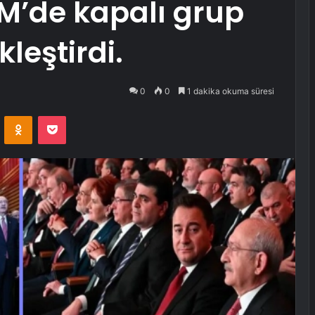
M’de kapalı grup
kleştirdi.
0
0
1 dakika okuma süresi
VKontakte
Odnoklassniki
Pocket