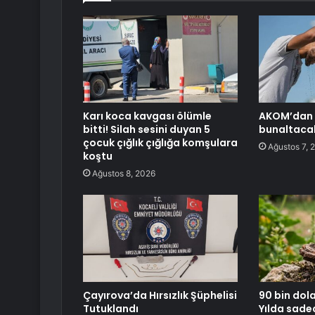
Karı koca kavgası ölümle
AKOM’dan İ
bitti! Silah sesini duyan 5
bunaltaca
çocuk çığlık çığlığa komşulara
Ağustos 7, 
koştu
Ağustos 8, 2026
Çayırova’da Hırsızlık Şüphelisi
90 bin dola
Tutuklandı
Yılda sadec