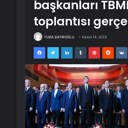
başkanları TBM
toplantısı gerçe
TUBA ŞATIROĞLU
Kasım 14, 2023
Facebook
Twitter
LinkedIn
Tumblr
Pinterest
Reddit