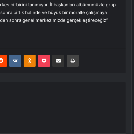
rkes birbirini tanımıyor. İl başkanları albümümüzle grup
sonra birlik halinde ve büyük bir moralle çalışmaya
ğleden sonra genel merkezimizde gerçekleştireceğiz”
erest
Reddit
VKontakte
Odnoklassniki
Pocket
E-Posta ile paylaş
Yazdır