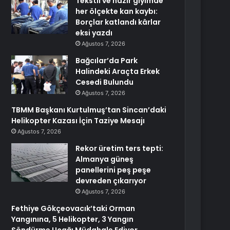
Tekstil ve hazır giyimde
her ölçekte kan kaybı:
Borçlar katlandı kârlar
eksi yazdı
Ağustos 7, 2026
Bağcılar’da Park
Halindeki Araçta Erkek
Cesedi Bulundu
Ağustos 7, 2026
TBMM Başkanı Kurtulmuş’tan Sincan’daki
Helikopter Kazası İçin Taziye Mesajı
Ağustos 7, 2026
Rekor üretim ters tepti:
Almanya güneş
panellerini peş peşe
devreden çıkarıyor
Ağustos 7, 2026
Fethiye Gökçeovacık’taki Orman
Yangınına, 5 Helikopter, 3 Yangın