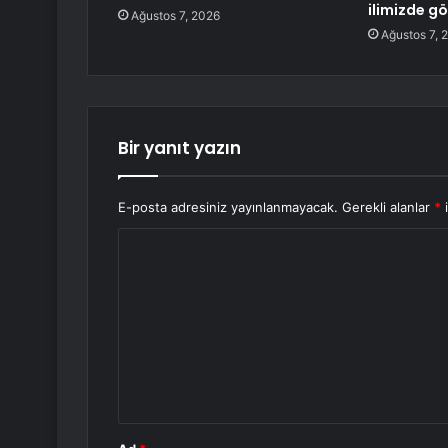
ilimizde g
Ağustos 7, 2026
Ağustos 7, 
Bir yanıt yazın
E-posta adresiniz yayınlanmayacak.
Gerekli alanlar
*
i
Y
o
r
u
m
*