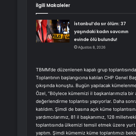
İlgili Makaleler
İstanbul’da sır ölüm: 37
yaşındaki kadın savcının
evinde ölü bulundu!
Ağustos 8, 2026
TBMM’de düzenlenen kapalı grup toplantısında 128
Toplantının başlangıcına katılan CHP Genel Başk
çıkışında konuştu. Bugün yapılacak kümelenme to
Özel, “Böylece kümemizi il başkanlarımızla bir 
değerlendirme toplantısı yapıyorlar. Daha sonra 
katıldım. Şimdi de basına açık küme toplantıs
yardımcılarımız, 81 il başkanımız, 128 milletve
toplantısında ülkemizi temsil etmek üzere yurt 
yaptım. Şimdi kümemiz küme toplantımızı bekler