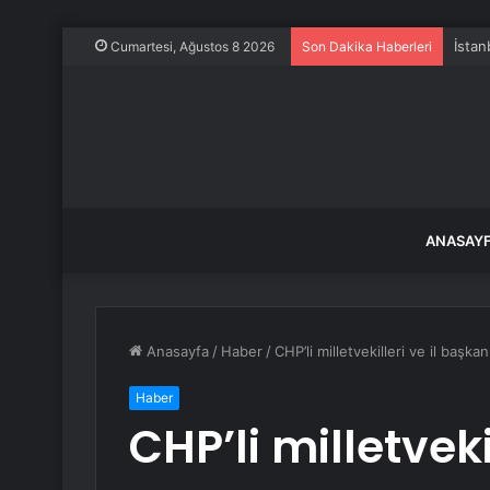
İstan
Cumartesi, Ağustos 8 2026
Son Dakika Haberleri
ANASAY
Anasayfa
/
Haber
/
CHP’li milletvekilleri ve il başk
Haber
CHP’li milletvekil