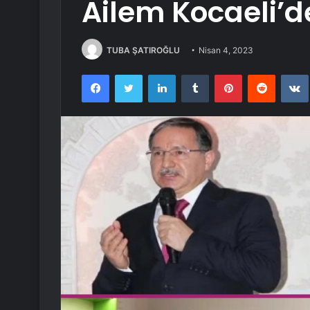
Ailem Kocaeli’d
TUBA ŞATIROĞLU
Nisan 4, 2023
Facebook
Twitter
LinkedIn
Tumblr
Pinterest
Reddit