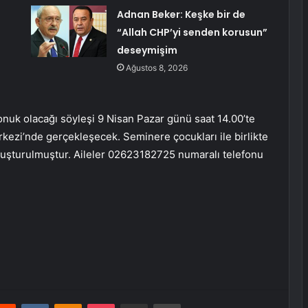
Adnan Beker: Keşke bir de
“Allah CHP’yi senden korusun”
deseymişim
Ağustos 8, 2026
nuk olacağı söyleşi 9 Nisan Pazar günü saat 14.00’te
ezi’nde gerçekleşecek. Seminere çocukları ile birlikte
 oluşturulmuştur. Aileler 02623182725 numaralı telefonu
erest
Reddit
VKontakte
Odnoklassniki
Pocket
E-Posta ile paylaş
Yazdır