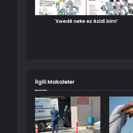
'Xwedê neke ez êzidî bim!'
İlgili Makaleler