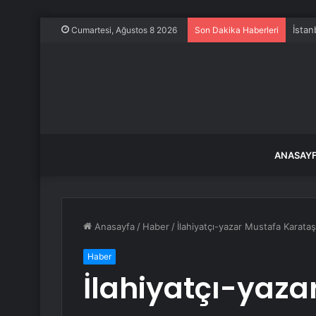
İstan
Cumartesi, Ağustos 8 2026
Son Dakika Haberleri
ANASAY
Anasayfa
/
Haber
/
İlahiyatçı-yazar Mustafa Karataş
Haber
İlahiyatçı-yaza