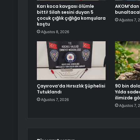
Karı koca kavgası ölümle
AKOM’dan İ
bitti! Silah sesini duyan 5
bunaltaca
çocuk çığlık çığlığa komşulara
Ağustos 7, 
koştu
Ağustos 8, 2026
Çayırova’da Hırsızlık Şüphelisi
90 bin dola
Tutuklandı
Yılda sadec
ilimizde g
Ağustos 7, 2026
Ağustos 7, 