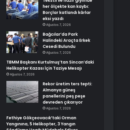
Tekstil ve hazır giyimde
her ölçekte kan kaybı:
Borçlar katlandı kârlar
eksi yazdı
Ağustos 7, 2026
Bağcılar’da Park
Halindeki Araçta Erkek
Cesedi Bulundu
Ağustos 7, 2026
TBMM Başkanı Kurtulmuş’tan Sincan’daki
Helikopter Kazası İçin Taziye Mesajı
Ağustos 7, 2026
Rekor üretim ters tepti:
Almanya güneş
panellerini peş peşe
devreden çıkarıyor
Ağustos 7, 2026
Fethiye Gökçeovacık’taki Orman
Yangınına, 5 Helikopter, 3 Yangın