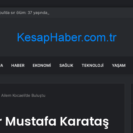
bul’da sır ölüm: 37 yaşındaki kadın savcının evinde ölü bulundu!
FA
HABER
EKONOMI
SAĞLIK
TEKNOLOJI
YAŞAM
 Ailem Kocaeli’de Buluştu
r Mustafa Karataş