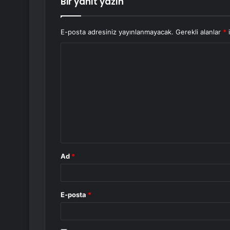
Bir yanıt yazın
E-posta adresiniz yayınlanmayacak.
Gerekli alanlar
*
i
Y
o
r
u
m
*
Ad
*
E-posta
*