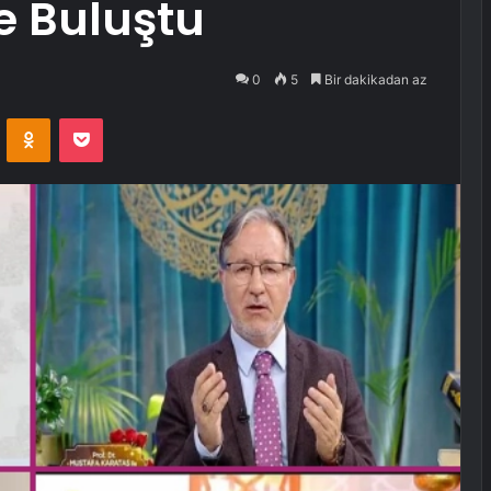
e Buluştu
0
5
Bir dakikadan az
VKontakte
Odnoklassniki
Pocket