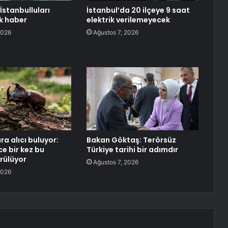
stanbulluları
İstanbul’da 20 ilçeye 9 saat
k haber
elektrik verilemeyecek
2026
Ağustos 7, 2026
ra alıcı buluyor:
Bakan Göktaş: Terörsüz
e bir kez bu
Türkiye tarihi bir adımdır
örülüyor
Ağustos 7, 2026
2026