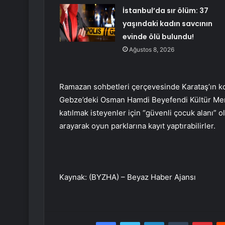
İstanbul’da sır ölüm: 37
yaşındaki kadın savcının
evinde ölü bulundu!
Ağustos 8, 2026
Ramazan sohbetleri çerçevesinde Karataş’ın ko
Gebze’deki Osman Hamdi Beyefendi Kültür Merk
katılmak isteyenler için “güvenli çocuk alanı”
arayarak oyun parklarına kayıt yaptırabilirler.
Kaynak: (BYZHA) – Beyaz Haber Ajansı
Facebook
Twitter
LinkedIn
Tumblr
Pint