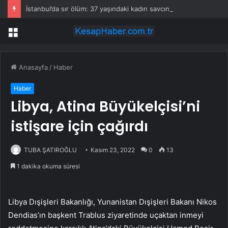
İstanbul’da sır ölüm: 37 yaşındaki kadın savcının evinde ölü bulundu!
Menü
Anasayfa
/
Haber
Haber
Libya, Atina Büyükelçisi’ni
istişare için çağırdı
TUBA ŞATIROĞLU
Kasım 23, 2022
0
13
1 dakika okuma süresi
Libya Dışişleri Bakanlığı, Yunanistan Dışişleri Bakanı Nikos
Dendias’ın başkent Trablus ziyaretinde uçaktan inmeyi