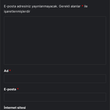
E-posta adresiniz yayınlanmayacak.
Gerekli alanlar
*
ile
işaretlenmişlerdir
Y
o
r
u
m
*
Ad
*
E-posta
*
İnternet sitesi