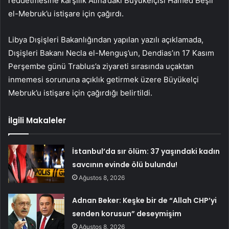
reddetmesine karşılık Atina’daki Büyükelçisi Hamed Beşir
el-Mebruk’u istişare için çağırdı.
Libya Dışişleri Bakanlığından yapılan yazılı açıklamada,
Dışişleri Bakanı Necla el-Menguş’un, Dendias’ın 17 Kasım
Perşembe günü Trablus’a ziyareti sırasında uçaktan
inmemesi sorununa açıklık getirmek üzere Büyükelçi
Mebruk’u istişare için çağırdığı belirtildi.
İlgili Makaleler
İstanbul’da sır ölüm: 37 yaşındaki kadın
savcının evinde ölü bulundu!
Ağustos 8, 2026
Adnan Beker: Keşke bir de “Allah CHP’yi
senden korusun” deseymişim
Ağustos 8, 2026