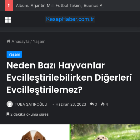
Albüm: Arjantin Milli Futbol Takımı, Buenos Aires’te Coşkuyla Karşılandı
Menü
Anasayfa
/
Yaşam
Yaşam
Neden Bazı Hayvanlar
Evcilleştirilebilirken Diğerleri
Evcilleştirilemez?
TUBA ŞATIROĞLU
Haziran 23, 2023
0
4
2 dakika okuma süresi