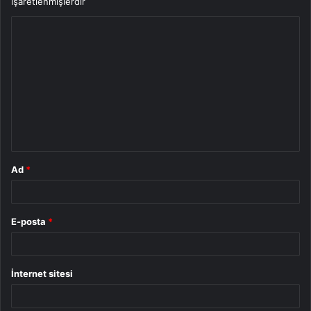
işaretlenmişlerdir
Y
o
r
u
m
*
Ad
*
E-posta
*
İnternet sitesi