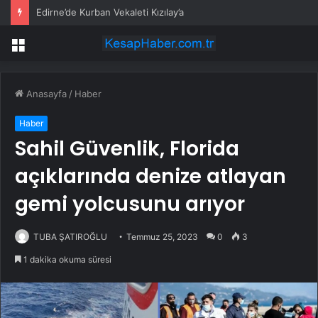
Edirne’de Kurban Vekaleti Kızılay’a
Menü
Anasayfa
/
Haber
Haber
Sahil Güvenlik, Florida
açıklarında denize atlayan
gemi yolcusunu arıyor
TUBA ŞATIROĞLU
Temmuz 25, 2023
0
3
1 dakika okuma süresi