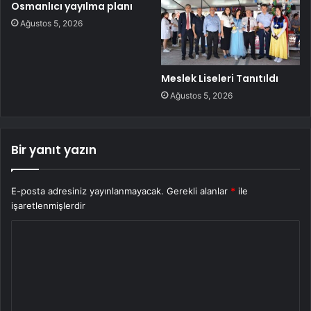
Osmanlıcı yayılma planı
Ağustos 5, 2026
Meslek Liseleri Tanıtıldı
Ağustos 5, 2026
Bir yanıt yazın
E-posta adresiniz yayınlanmayacak.
Gerekli alanlar
*
ile
işaretlenmişlerdir
Y
o
r
u