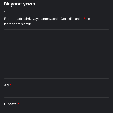
Bir yanıt yazın
E-posta adresiniz yayınlanmayacak.
Gerekli alanlar
*
ile
işaretlenmişlerdir
Y
o
r
u
m
*
Ad
*
E-posta
*