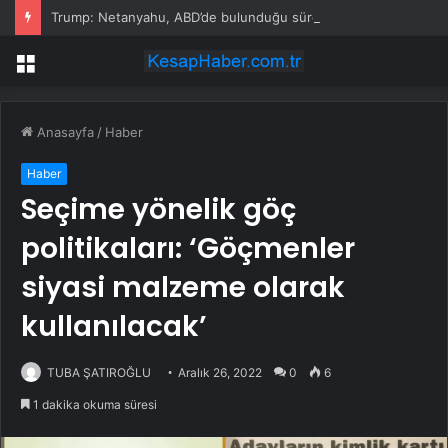
Trump: Netanyahu, ABD’de bulunduğu süre boyunca tutuklanmayacak
Menü
Anasayfa
/
Haber
Haber
Seçime yönelik göç
politikaları: ‘Göçmenler
siyasi malzeme olarak
kullanılacak’
TUBA ŞATIROĞLU
Aralık 26, 2022
0
6
1 dakika okuma süresi